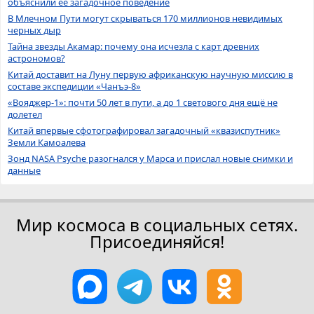
объяснили её загадочное поведение
В Млечном Пути могут скрываться 170 миллионов невидимых
черных дыр
Тайна звезды Акамар: почему она исчезла с карт древних
астрономов?
Китай доставит на Луну первую африканскую научную миссию в
составе экспедиции «Чанъэ-8»
«Вояджер-1»: почти 50 лет в пути, а до 1 светового дня ещё не
долетел
Китай впервые сфотографировал загадочный «квазиспутник»
Земли Камоалева
Зонд NASA Psyche разогнался у Марса и прислал новые снимки и
данные
Мир космоса в социальных сетях.
Присоединяйся!