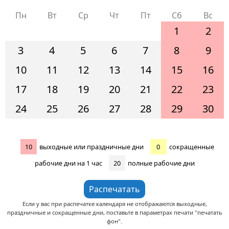
Пн
Вт
Ср
Чт
Пт
Сб
Вс
1
2
3
4
5
6
7
8
9
10
11
12
13
14
15
16
17
18
19
20
21
22
23
24
25
26
27
28
29
30
10
выходные или праздничные дни
0
сокращенные
рабочие дни на 1 час
20
полные рабочие дни
Если у вас при распечатке календаря не отображаются выходные,
праздничные и сокращенные дни, поставьте в параметрах печати "печатать
фон".