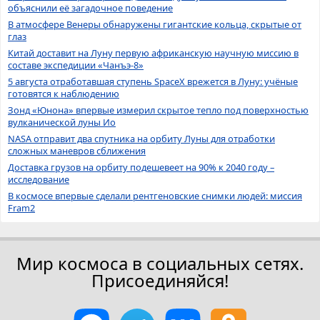
объяснили её загадочное поведение
В атмосфере Венеры обнаружены гигантские кольца, скрытые от
глаз
Китай доставит на Луну первую африканскую научную миссию в
составе экспедиции «Чанъэ-8»
5 августа отработавшая ступень SpaceX врежется в Луну: учёные
готовятся к наблюдению
Зонд «Юнона» впервые измерил скрытое тепло под поверхностью
вулканической луны Ио
NASA отправит два спутника на орбиту Луны для отработки
сложных маневров сближения
Доставка грузов на орбиту подешевеет на 90% к 2040 году –
исследование
В космосе впервые сделали рентгеновские снимки людей: миссия
Fram2
Мир космоса в социальных сетях.
Присоединяйся!