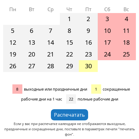
Пн
Вт
Ср
Чт
Пт
Сб
Вс
1
2
3
4
5
6
7
8
9
10
11
12
13
14
15
16
17
18
19
20
21
22
23
24
25
26
27
28
29
30
8
выходные или праздничные дни
1
сокращенные
рабочие дни на 1 час
22
полные рабочие дни
Если у вас при распечатке календаря не отображаются выходные,
праздничные и сокращенные дни, поставьте в параметрах печати "печатать
фон".