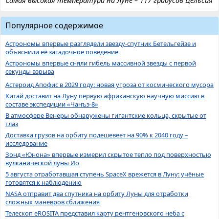
Самая высокая температура на Луне – 117 градусов Цельсия
Популярное содержимое
Астрономы впервые разглядели звезду-спутник Бетельгейзе и
объяснили её загадочное поведение
Астрономы впервые сняли гибель массивной звезды с первой
секунды взрыва
Астероид Апофис в 2029 году: новая угроза от космического мусора
Китай доставит на Луну первую африканскую научную миссию в
составе экспедиции «Чанъэ-8»
В атмосфере Венеры обнаружены гигантские кольца, скрытые от
глаз
Доставка грузов на орбиту подешевеет на 90% к 2040 году –
исследование
Зонд «Юнона» впервые измерил скрытое тепло под поверхностью
вулканической луны Ио
5 августа отработавшая ступень SpaceX врежется в Луну: учёные
готовятся к наблюдению
NASA отправит два спутника на орбиту Луны для отработки
сложных маневров сближения
Телескоп eROSITA представил карту рентгеновского неба с