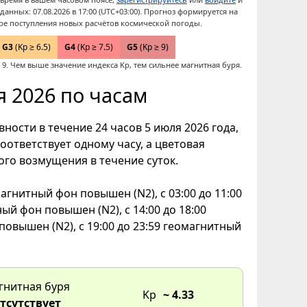
анных: 07.08.2026 в 17:00 (UTC+03:00). Прогноз формируется на
ре поступления новых расчётов космической погоды.
G3
(Kp ≥ 6.5)
G4
(Kp ≥ 7.5)
G5
(Kp ≥ 9)
9. Чем выше значение индекса Kp, тем сильнее магнитная буря.
 2026 по часам
ности в течение 24 часов 5 июля 2026 года,
оответствует одному часу, а цветовая
го возмущения в течение суток.
магнитный фон повышен (N2), с 03:00 до 11:00
ый фон повышен (N2), с 14:00 до 18:00
повышен (N2), с 19:00 до 23:59 геомагнитный
гнитная буря
Kp
~ 4.33
тсутствует