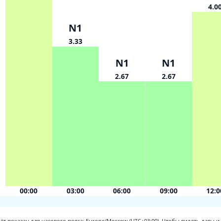
4.0
N1
3.33
N1
N1
2.67
2.67
00:00
03:00
06:00
09:00
12:0
ёт показан для часового пояса: Europe/Moscow (UTC+03:00).
Чтобы видеть даты и