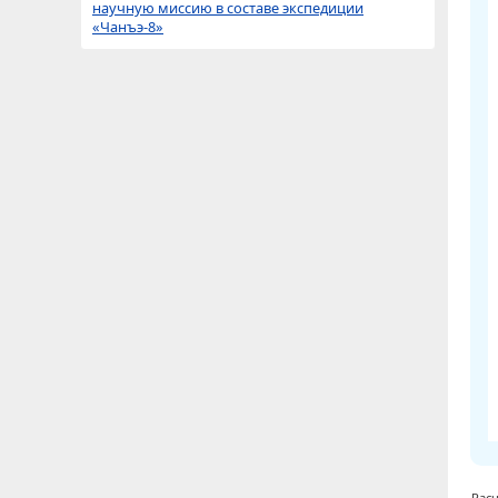
научную миссию в составе экспедиции
«Чанъэ-8»
Расч