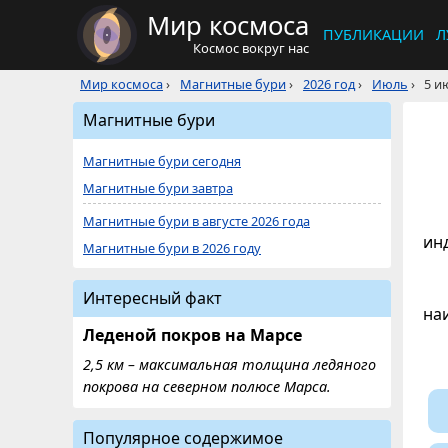
Мир космоса
ПУБЛИКАЦИИ
Л
Космос вокруг нас
Мир космоса
›
Магнитные бури
›
2026 год
›
Июль
›
5 и
Магнитные бури
Магнитные бури сегодня
Магнитные бури завтра
Магнитные бури в августе 2026 года
ин
Магнитные бури в 2026 году
Интересный факт
на
Леденой покров на Марсе
2,5 км – максимальная толщина ледяного
покрова на северном полюсе Марса.
Популярное содержимое