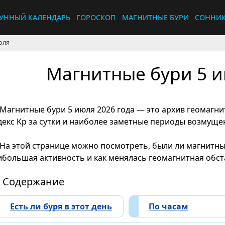
УННЫЙ КАЛЕНДАРЬ
ГОРОСКОП
МАГНИТНЫЕ БУРИ
СОННИ
юля
Магнитные бури 5 и
Магнитные бури 5 июля 2026 года — это архив геомагн
декс Kp за сутки и наиболее заметные периоды возмуще
На этой странице можно посмотреть, были ли магнитные
ибольшая активность и как менялась геомагнитная обста
Содержание
Есть ли буря в этот день
По часам