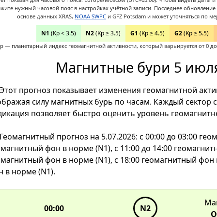
ажите нужный часовой пояс в настройках учётной записи.
Последнее обновление д
основе данных XRAS,
NOAA SWPC
и GFZ Potsdam и может уточняться по ме
N1
(Kp < 3.5)
N2
(Kp ≥ 3.5)
G1
(Kp ≥ 4.5)
G2
(Kp ≥ 5.5)
p — планетарный индекс геомагнитной активности, который варьируется от 0 до 
Магнитные бури 5 июля
Этот прогноз показывает изменения геомагнитной актив
ображая силу магнитных бурь по часам. Каждый сектор с
дикация позволяет быстро оценить уровень геомагнитно
Геомагнитный прогноз на 5.07.2026: с 00:00 до 03:00 гео
магнитный фон в норме (N1), с 11:00 до 14:00 геомагнитн
00:00
магнитный фон в норме (N1), с 18:00 геомагнитный фон 
23:00
01:00
N1
N2
22:00
02:00
 в норме (N1).
N1
N2
21:00
03:00
N1
N2
Ма
N1
N1
20:00
04:00
00:00
N2
О