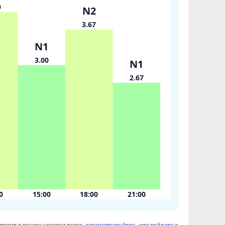
0
N2
3.67
N1
3.00
N1
2.67
0
15:00
18:00
21:00
 время в вашем часовом поясе,
зарегистрируйтесь
или
войдите
и