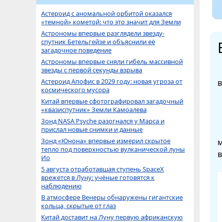
Астероид с аномальной орбитой оказался
«темной» кометой: что это значит для Земли
Астрономы впервые разглядели звезду-
спутник Бетельгейзе и объяснили её
загадочное поведение
Астрономы впервые сняли гибель массивной
звезды с первой секунды взрыва
Астероид Апофис в 2029 году: новая угроза от
в
космического мусора
Китай впервые сфотографировал загадочный
«квазиспутник» Земли Камоалева
Зонд NASA Psyche разогнался у Марса и
прислал новые снимки и данные
Зонд «Юнона» впервые измерил скрытое
м
тепло под поверхностью вулканической луны
в
Ио
5 августа отработавшая ступень SpaceX
врежется в Луну: учёные готовятся к
наблюдению
В атмосфере Венеры обнаружены гигантские
кольца, скрытые от глаз
Китай доставит на Луну первую африканскую