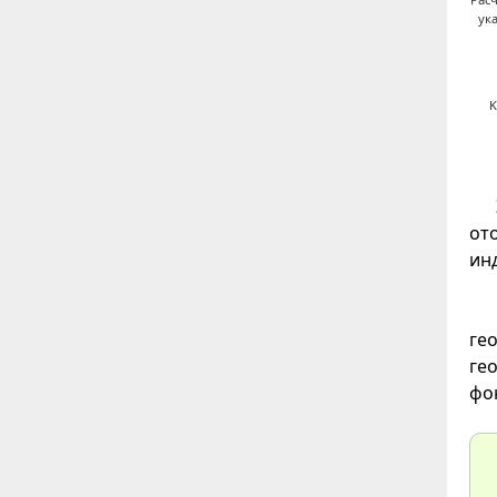
ук
K
от
ин
гео
гео
фон