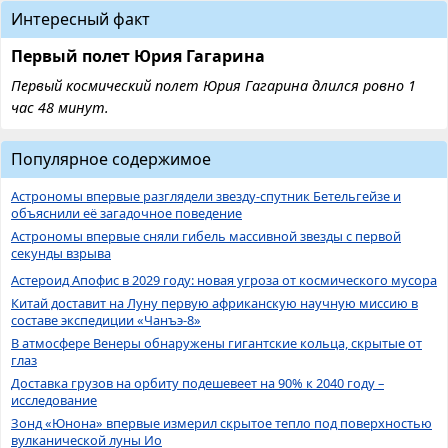
Интересный факт
Первый полет Юрия Гагарина
Первый космический полет Юрия Гагарина длился ровно 1
час 48 минут.
Популярное содержимое
Астрономы впервые разглядели звезду-спутник Бетельгейзе и
объяснили её загадочное поведение
Астрономы впервые сняли гибель массивной звезды с первой
секунды взрыва
Астероид Апофис в 2029 году: новая угроза от космического мусора
Китай доставит на Луну первую африканскую научную миссию в
составе экспедиции «Чанъэ-8»
В атмосфере Венеры обнаружены гигантские кольца, скрытые от
глаз
Доставка грузов на орбиту подешевеет на 90% к 2040 году –
исследование
Зонд «Юнона» впервые измерил скрытое тепло под поверхностью
вулканической луны Ио