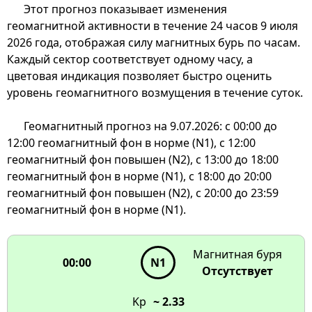
Этот прогноз показывает изменения
геомагнитной активности в течение 24 часов 9 июля
2026 года, отображая силу магнитных бурь по часам.
Каждый сектор соответствует одному часу, а
цветовая индикация позволяет быстро оценить
уровень геомагнитного возмущения в течение суток.
Геомагнитный прогноз на 9.07.2026: с 00:00 до
12:00 геомагнитный фон в норме (N1), с 12:00
00:00
геомагнитный фон повышен (N2), с 13:00 до 18:00
23:00
01:00
N1
N1
22:00
02:00
геомагнитный фон в норме (N1), с 18:00 до 20:00
N1
N1
геомагнитный фон повышен (N2), с 20:00 до 23:59
21:00
03:00
N1
N1
геомагнитный фон в норме (N1).
N1
N1
20:00
N2
N1
Магнитная буря
00:00
N1
19:00
Отсутствует
N2
Геомагнитная активность
в течение 24 часов
18:00
Kp
~ 2.33
Наведите на сектор
N1