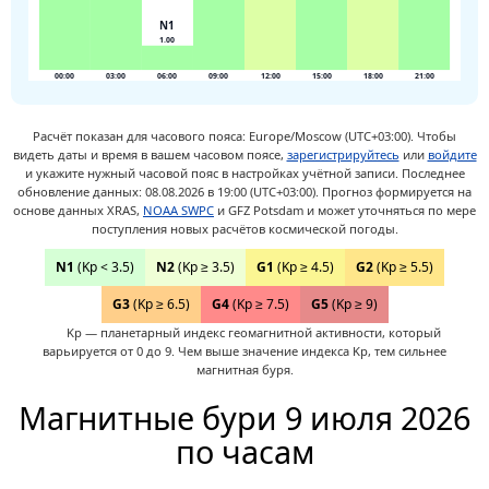
N1
1.00
00:00
03:00
06:00
09:00
12:00
15:00
18:00
21:00
Расчёт показан для часового пояса: Europe/Moscow (UTC+03:00).
Чтобы
видеть даты и время в вашем часовом поясе,
зарегистрируйтесь
или
войдите
и укажите нужный часовой пояс в настройках учётной записи.
Последнее
обновление данных: 08.08.2026 в 19:00 (UTC+03:00). Прогноз формируется на
основе данных XRAS,
NOAA SWPC
и GFZ Potsdam и может уточняться по мере
поступления новых расчётов космической погоды.
N1
(Kp < 3.5)
N2
(Kp ≥ 3.5)
G1
(Kp ≥ 4.5)
G2
(Kp ≥ 5.5)
G3
(Kp ≥ 6.5)
G4
(Kp ≥ 7.5)
G5
(Kp ≥ 9)
Kp — планетарный индекс геомагнитной активности, который
варьируется от 0 до 9. Чем выше значение индекса Kp, тем сильнее
магнитная буря.
Магнитные бури 9 июля 2026
по часам