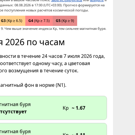
анных: 08.08.2026 в 17:00 (UTC+03:00). Прогноз формируется на
ре поступления новых расчётов космической погоды.
G3
(Kp ≥ 6.5)
G4
(Kp ≥ 7.5)
G5
(Kp ≥ 9)
9. Чем выше значение индекса Kp, тем сильнее магнитная буря.
 2026 по часам
ности в течение 24 часов 7 июля 2026 года,
оответствует одному часу, а цветовая
го возмущения в течение суток.
магнитный фон в норме (N1).
гнитная буря
Kp
~ 1.67
тсутствует
гнитная буря
Kp
~ 1.11