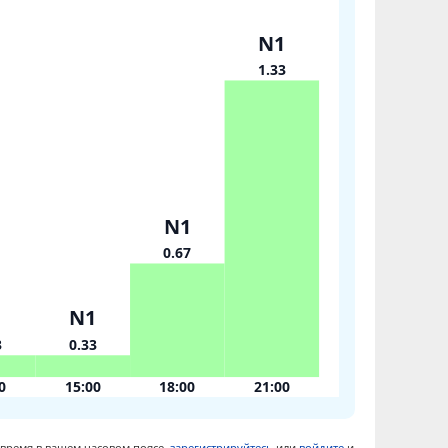
N1
1.33
N1
0.67
1
N1
3
0.33
0
15:00
18:00
21:00
 время в вашем часовом поясе,
зарегистрируйтесь
или
войдите
и