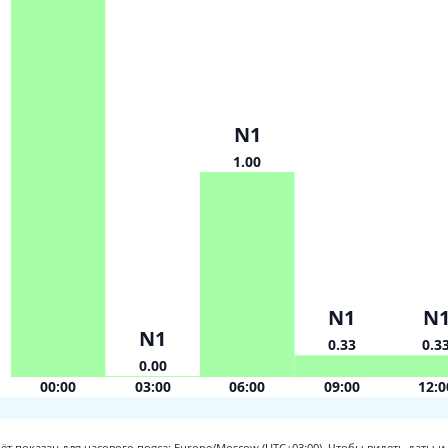
N1
1.00
N1
N
N1
0.33
0.3
0.00
00:00
03:00
06:00
09:00
12:0
ёт показан для часового пояса: Europe/Moscow (UTC+03:00).
Чтобы видеть даты и