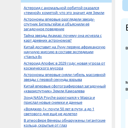
Астероид с аномальной орбитой оказался
«темной» кометой: что это значит для Земли
Астрономы впервые разглядели звезду-
спутник Бетельгейзе и объяснили её
загадочное поведение
Тайна звезды Акамар: почему она исчезла с
карт древних астрономов?
Китай доставит на Луну первую африканскую
в
научную миссию в составе экспедиции
«Чанъэ-8»
Астероид Апофис в 2029 году: новая угроза от
космического мусора
Астрономы впервые сняли гибель массивной
звезды с первой секунды взрыва
м
Китай впервые сфотографировал загадочный
в
«квазиспутник» Земли Камоалева
Зонд NASA Psyche разогнался у Марса и
прислал новые снимки и данные
«Вояджер-1»: почти 50 лет в пути, а до 1
светового дня ещё не долетел
В атмосфере Венеры обнаружены гигантские
кольца, скрытые от глаз