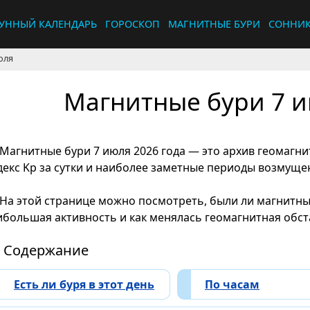
УННЫЙ КАЛЕНДАРЬ
ГОРОСКОП
МАГНИТНЫЕ БУРИ
СОННИ
юля
Магнитные бури 7 и
Магнитные бури 7 июля 2026 года — это архив геомагн
декс Kp за сутки и наиболее заметные периоды возмуще
На этой странице можно посмотреть, были ли магнитные
ибольшая активность и как менялась геомагнитная обста
Содержание
Есть ли буря в этот день
По часам