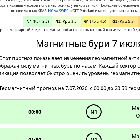
ажите нужный часовой пояс в настройках учётной записи.
Последнее обновление д
основе данных XRAS,
NOAA SWPC
и GFZ Potsdam и может уточняться по ме
N1
(Kp < 3.5)
N2
(Kp ≥ 3.5)
G1
(Kp ≥ 4.5)
G2
(Kp ≥ 5.5)
p — планетарный индекс геомагнитной активности, который варьируется от 0 до 
Магнитные бури 7 июля
Этот прогноз показывает изменения геомагнитной актив
ображая силу магнитных бурь по часам. Каждый сектор с
дикация позволяет быстро оценить уровень геомагнитно
Геомагнитный прогноз на 7.07.2026: с 00:00 до 23:59 гео
00:00
23:00
01:00
Ма
N1
N1
22:00
02:00
00:00
N1
N1
N1
О
21:00
03:00
N1
N1
N1
N1
20:00
04:00
Ма
01:00
N1