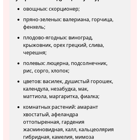
овощных: скорционер;
пряно-зеленых: валериана, горчица,
фенхель;
плодово-ягодных: виноград,
крыжовник, орех грецкий, слива,
черешня;
полевых: люцерна, подсолнечник,
рис, сорго, хлопок;
цветов: василек, душистый горошек,
календула, незабудка, мак,
маттиола, маргаритка, фиалка;
комнатных растений: амарант
хвостатый, афеландра
оттопыренная, гардения
жасминовидная, калл, кальцеолярия
гибридная, камелия, мимоза