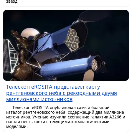
звезд.
Телескоп eROSITA представил карту
рентгеновского неба с рекордными двумя
миллионами источников
Телескоп eROSITA опубликовал самый большой
каталог рентгеновского неба, содержащий два миллиона
источников. Ученые изучили скопление галактик A3266 и
нашли нестыковки с текущими космологическими
моделями.