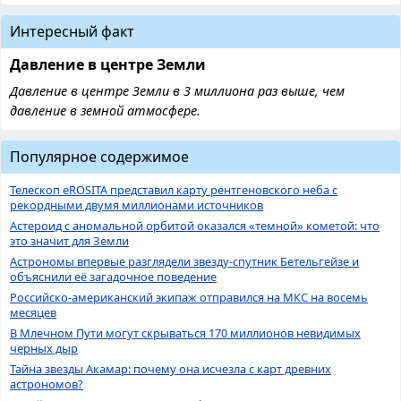
Интересный факт
Давление в центре Земли
Давление в центре Земли в 3 миллиона раз выше, чем
давление в земной атмосфере.
Популярное содержимое
Телескоп eROSITA представил карту рентгеновского неба с
рекордными двумя миллионами источников
Астероид с аномальной орбитой оказался «темной» кометой: что
это значит для Земли
Астрономы впервые разглядели звезду-спутник Бетельгейзе и
объяснили её загадочное поведение
Российско-американский экипаж отправился на МКС на восемь
месяцев
В Млечном Пути могут скрываться 170 миллионов невидимых
черных дыр
Тайна звезды Акамар: почему она исчезла с карт древних
астрономов?