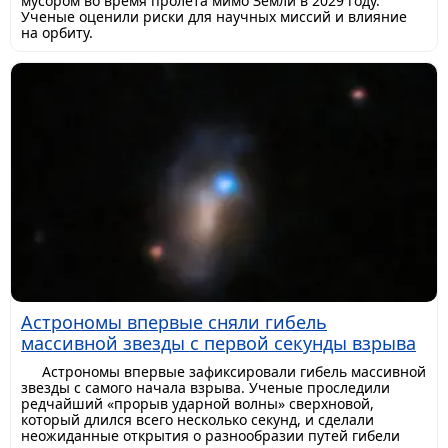
мусором во время пролета мимо Земли в 2029 году.
Ученые оценили риски для научных миссий и влияние
на орбиту.
Астрономы впервые сняли гибель
массивной звезды с первой секунды взрыва
Астрономы впервые зафиксировали гибель массивной
звезды с самого начала взрыва. Ученые проследили
редчайший «прорыв ударной волны» сверхновой,
который длился всего несколько секунд, и сделали
неожиданные открытия о разнообразии путей гибели