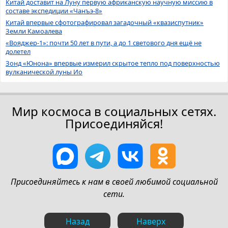
Китай доставит на Луну первую африканскую научную миссию в
составе экспедиции «Чанъэ-8»
Китай впервые сфотографировал загадочный «квазиспутник»
Земли Камоалева
«Вояджер-1»: почти 50 лет в пути, а до 1 светового дня ещё не
долетел
Зонд «Юнона» впервые измерил скрытое тепло под поверхностью
вулканической луны Ио
Мир космоса в социальных сетях.
Присоединяйся!
Присоединяйтесь к нам в своей любимой социальной
сети.
Назад
Наверх