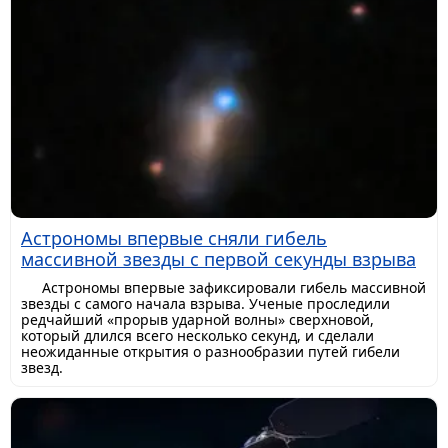
Астрономы впервые сняли гибель
массивной звезды с первой секунды взрыва
Астрономы впервые зафиксировали гибель массивной
звезды с самого начала взрыва. Ученые проследили
редчайший «прорыв ударной волны» сверхновой,
который длился всего несколько секунд, и сделали
неожиданные открытия о разнообразии путей гибели
звезд.