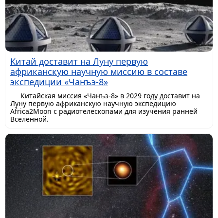
Китай доставит на Луну первую
африканскую научную миссию в составе
экспедиции «Чанъэ-8»
Китайская миссия «Чанъэ-8» в 2029 году доставит на
Луну первую африканскую научную экспедицию
Africa2Moon с радиотелескопами для изучения ранней
Вселенной.