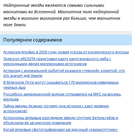
Нейтронные звезды являются самыми сильными
магнитами во Вселенной. Магнитное поле нейтронной
звезды в миллион миллионов раз больше, чем магнитное
поле Земли
Популярное содержимое
Астероид Апофис в 2029 году: новая угроза от космического мусора
Телескоп eROSITA представил карту рентгеновского неба с
рекордными двумя миллионами источников
Астероид с аномальной орбитой оказался «темной» кометой: что
это значит для Земли
В Млечном Пути могут скрываться 170 миллионов невидимых
черных дыр
Российско-американский экипаж отправился на МКС на восемь
месяцев
Тайна звезды Акамар: почему она исчезла с карт древних
астрономов?
Астрономы впервые разглядели звезду-спутник Бетельгейзе и
объяснили её загадочное поведение
Китай впервые сфотографировал загадочный «квазиспутник»