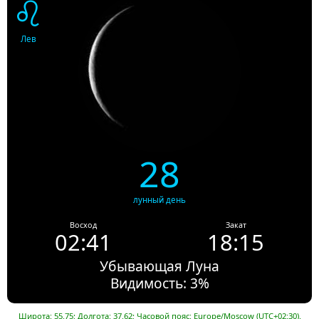
♌
Лев
28
лунный день
Восход
Закат
02:41
18:15
Убывающая Луна
Видимость: 3%
Широта: 55.75; Долгота: 37.62; Часовой пояс: Europe/Moscow (UTC+02:30).