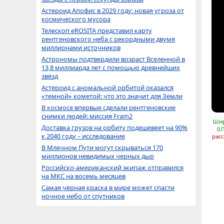
Астероид Апофис в 2029 году: новая угроза от
космического мусора
Телескоп eROSITA представил карту
рентгеновского неба с рекордными двумя
миллионами источников
Астрономы подтвердили возраст Вселенной в
13,8 миллиарда лет с помощью древнейших
звёзд
Астероид с аномальной орбитой оказался
«темной» кометой: что это значит для Земли
В космосе впервые сделали рентгеновские
снимки людей: миссия Fram2
Шир
Доставка грузов на орбиту подешевеет на 90%
(U
к 2040 году – исследование
расс
В Млечном Пути могут скрываться 170
миллионов невидимых черных дыр
Российско-американский экипаж отправился
на МКС на восемь месяцев
Самая чёрная краска в мире может спасти
ночное небо от спутников