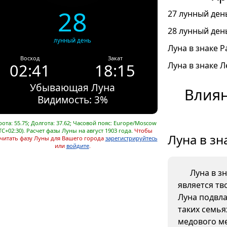
28
27 лунный день
28 лунный день
лунный день
Луна в знаке Ра
Восход
Закат
02:41
18:15
Луна в знаке Л
Убывающая Луна
Влиян
Видимость: 3%
ота: 55.75; Долгота: 37.62; Часовой пояс: Europe/Moscow
TC+02:30). Расчет фазы Луны на август 1903 года.
Чтобы
Луна в зн
читать фазу Луны для Вашего города
зарегистрируйтесь
или
войдите
.
Луна в з
является тв
Луна подвла
таких семья
медового ме