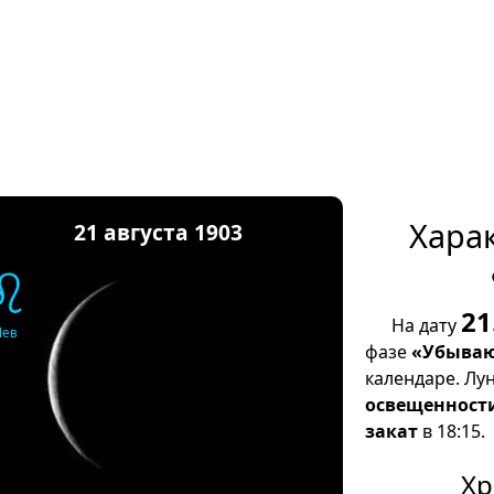
Хара
21 августа 1903
♌
21
На дату
Лев
фазе
«Убываю
календаре. Лу
освещенност
закат
в 18:15.
Хр