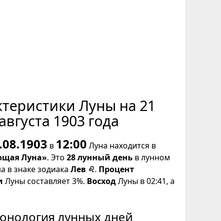
ктеристики Луны на 21
августа 1903 года
.08.1903
12:00
в
Луна находится в
щая Луна»
. Это
28 лунный день
в лунном
на в знаке зодиака
Лев ♌
.
Процент
и
Луны составляет 3%.
Восход
Луны в 02:41, а
онология лунных дней