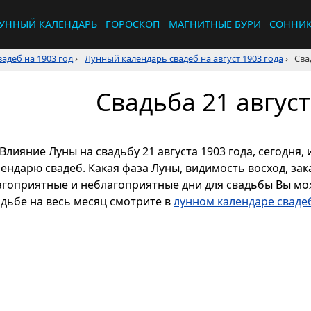
УННЫЙ КАЛЕНДАРЬ
ГОРОСКОП
МАГНИТНЫЕ БУРИ
СОННИ
адеб на 1903 год
›
Лунный календарь свадеб на август 1903 года
›
Сва
Свадьба 21 август
Влияние Луны на свадьбу 21 августа 1903 года, сегодня
ендарю свадеб. Какая фаза Луны, видимость восход, зака
агоприятные и неблагоприятные дни для свадьбы Вы мож
адьбе на весь месяц смотрите в
лунном календаре свадеб