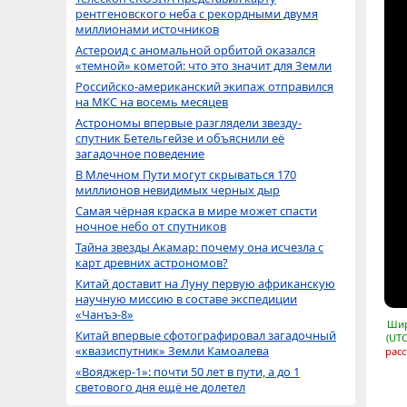
рентгеновского неба с рекордными двумя
миллионами источников
Астероид с аномальной орбитой оказался
«темной» кометой: что это значит для Земли
Российско-американский экипаж отправился
на МКС на восемь месяцев
Астрономы впервые разглядели звезду-
спутник Бетельгейзе и объяснили её
загадочное поведение
В Млечном Пути могут скрываться 170
миллионов невидимых черных дыр
Самая чёрная краска в мире может спасти
ночное небо от спутников
Тайна звезды Акамар: почему она исчезла с
карт древних астрономов?
Китай доставит на Луну первую африканскую
научную миссию в составе экспедиции
«Чанъэ-8»
Шир
Китай впервые сфотографировал загадочный
(UTC
«квазиспутник» Земли Камоалева
расс
«Вояджер-1»: почти 50 лет в пути, а до 1
светового дня ещё не долетел