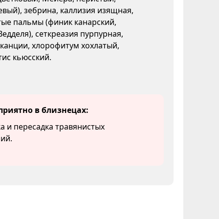
вый), зебрина, каллизия изящная,
ые пальмы (финик канарский,
Ведделя), сеткреазия пурпурная,
канции, хлорофитум хохлатый,
ис кьюсский.
приятно в близнецах:
а и пересадка травянистых
ий.