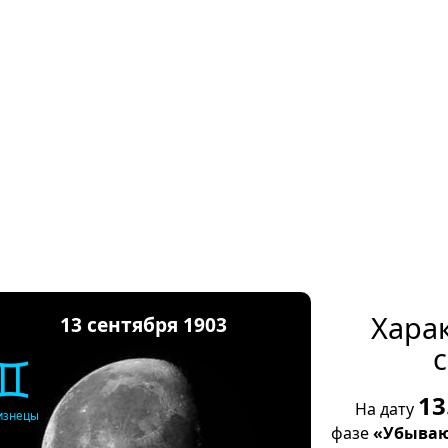
Хара
13 сентября 1903
с
♊
13
На дату
изнецы
фазе
«Убываю