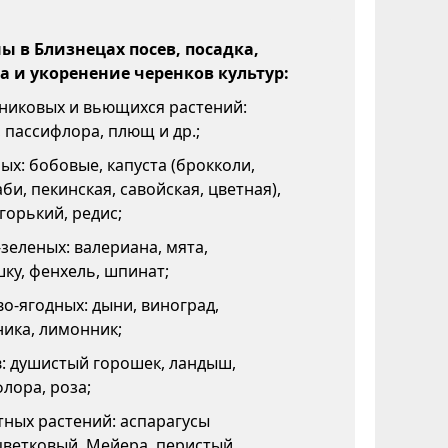
 в Близнецах посев, посадка,
а и укоренение черенков культур:
никовых и вьющихся растений:
 пассифлора, плющ и др.;
х: бобовые, капуста (брокколи,
би, пекинская, савойская, цветная),
горький, редис;
зеленых: валериана, мята,
ку, фенхель, шпинат;
о-ягодных: дыни, виноград,
ика, лимонник;
: душистый горошек, ландыш,
лора, роза;
ных растений: аспарагусы
цветковый, Мейера, перистый,