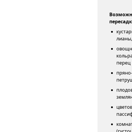
Возможны
пересадк
кустар
лианы,
овощны
кольра
перец 
пряно-
петруш
плодов
землян
цветов
пассиф
комнат
(густо