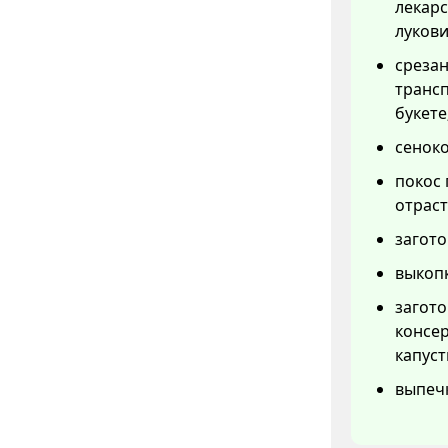
лекарс
лукови
срезан
трансп
букете
сеноко
покос 
отраст
загото
выкопк
загот
консер
капуст
выпеч