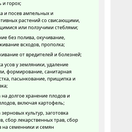
 и горох;
а и посев ампельных и
ативных растений со свисающими,
щимися или ползучими стеблями;
ие без полива, окучивание,
ивание всходов, прополка;
ивание от вредителей и болезней;
а усов у земляники, удаление
ли, формирование, санитарная
тка, пасынкование, прищипка и
ка;
 на долгое хранение плодов и
лодов, включая картофель;
 зерновых культур, заготовка
в, сбор лекарственных трав, сбор
 на семенники и семян