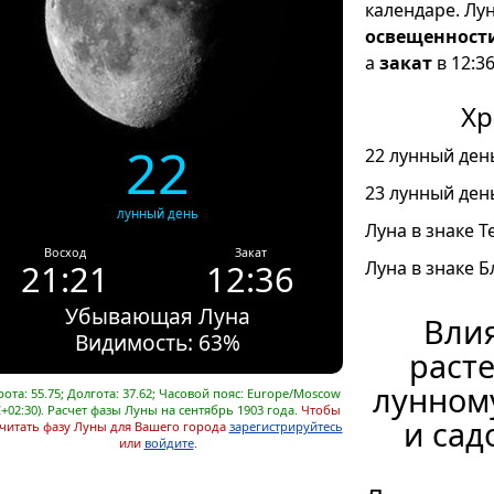
календаре. Лу
освещенност
а
закат
в 12:36
Хр
22
22 лунный день
23 лунный день
лунный день
Луна в знаке Т
Восход
Закат
21:21
12:36
Луна в знаке Б
Убывающая Луна
Влия
Видимость: 63%
расте
лунном
ота: 55.75; Долгота: 37.62; Часовой пояс: Europe/Moscow
+02:30). Расчет фазы Луны на сентябрь 1903 года.
Чтобы
и сад
читать фазу Луны для Вашего города
зарегистрируйтесь
или
войдите
.