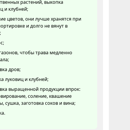
твенных растений, выкопка
ц и клубней;
ие цветов, они лучше хранятся при
ортировке и долго не вянут в
;
с;
газонов, чтобы трава медленно
ала;
вка дров;
а луковиц и клубней;
овка выращенной продукции впрок:
вирование, соление, квашение
ы, сушка, заготовка соков и вина;
ка.