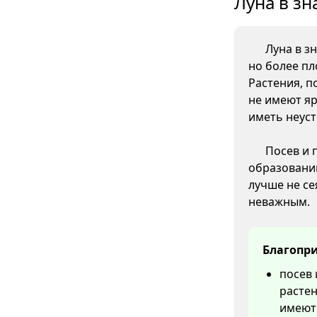
Луна в зн
Луна в з
но более пл
Растения, п
не имеют яр
иметь неус
Посев и 
образовани
лучше не се
неважным.
Благопри
посев 
растен
имеют 