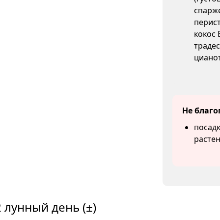
спарже
перист
кокос 
традес
цианот
Не благо
посадк
растен
 лунный день (±)