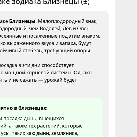
аке зодиака Близнецы (±)
наке
Близнецы
. Малоплодородный знак,
одородный, чем Водолей, Лев и Овен.
осеянные и посаженные под этим знаком,
ко выраженного вкуса и запаха, будут
тойчивый стебель, требующий опоры.
посадка в эти дни способствует
ю мощной корневой системы. Однако
ять и не сажать — урожай будет
ятно в близнецах:
и посадка дынь, вьющихся
ий, а также тех растений, которые
усы, таких как: дыни, земляника,