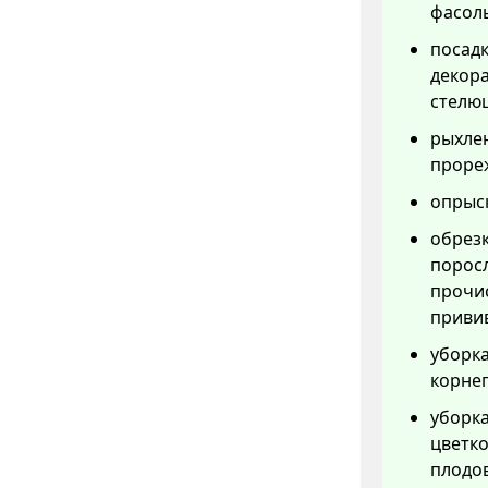
фасоль
посадк
декор
стелю
рыхлен
прореж
опрыск
обрезк
порос
прочис
привив
уборка
корнеп
уборка
цветко
плодов