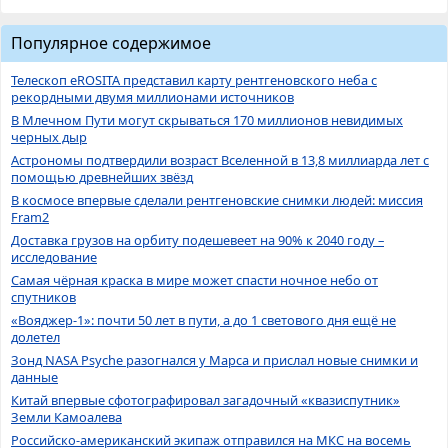
Популярное содержимое
Телескоп eROSITA представил карту рентгеновского неба с
рекордными двумя миллионами источников
В Млечном Пути могут скрываться 170 миллионов невидимых
черных дыр
Астрономы подтвердили возраст Вселенной в 13,8 миллиарда лет с
помощью древнейших звёзд
В космосе впервые сделали рентгеновские снимки людей: миссия
Fram2
Доставка грузов на орбиту подешевеет на 90% к 2040 году –
исследование
Самая чёрная краска в мире может спасти ночное небо от
спутников
«Вояджер-1»: почти 50 лет в пути, а до 1 светового дня ещё не
долетел
Зонд NASA Psyche разогнался у Марса и прислал новые снимки и
данные
Китай впервые сфотографировал загадочный «квазиспутник»
Земли Камоалева
Российско-американский экипаж отправился на МКС на восемь