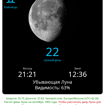
Близнецы
22
лунный день
Восход
Закат
21:21
12:36
Убывающая Луна
Видимость: 63%
Широта: 55.75; Долгота: 37.62; Часовой пояс: Europe/Moscow (UTC+02:30).
Расчет фазы Луны на сентябрь 1903 года.
Чтобы рассчитать фазу Луны для