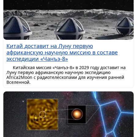
Китай доставит на Луну первую
африканскую научную миссию в составе
экспедиции «Чанъэ-8»
Китайская миссия «Чанъэ-8» в 2029 году доставит на
Луну первую африканскую научную экспедицию
Africa2Moon с радиотелескопами для изучения ранней
Вселенной.