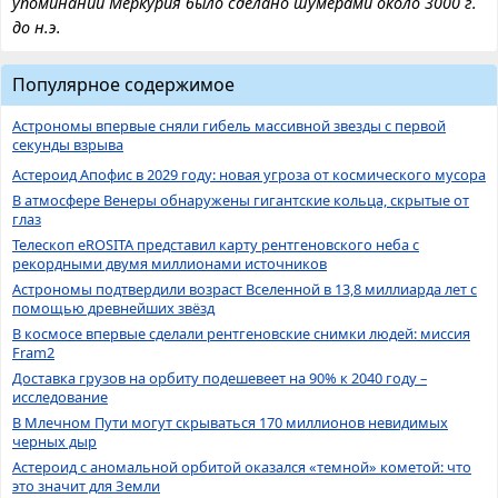
упоминаний Меркурия было сделано шумерами около 3000 г.
до н.э.
Популярное содержимое
Астрономы впервые сняли гибель массивной звезды с первой
секунды взрыва
Астероид Апофис в 2029 году: новая угроза от космического мусора
В атмосфере Венеры обнаружены гигантские кольца, скрытые от
глаз
Телескоп eROSITA представил карту рентгеновского неба с
рекордными двумя миллионами источников
Астрономы подтвердили возраст Вселенной в 13,8 миллиарда лет с
помощью древнейших звёзд
В космосе впервые сделали рентгеновские снимки людей: миссия
Fram2
Доставка грузов на орбиту подешевеет на 90% к 2040 году –
исследование
В Млечном Пути могут скрываться 170 миллионов невидимых
черных дыр
Астероид с аномальной орбитой оказался «темной» кометой: что
это значит для Земли