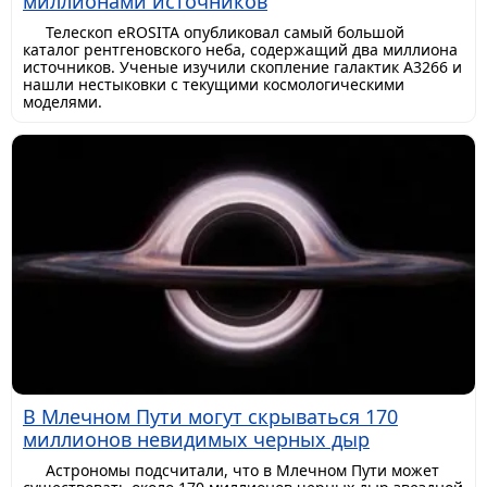
миллионами источников
Телескоп eROSITA опубликовал самый большой
каталог рентгеновского неба, содержащий два миллиона
источников. Ученые изучили скопление галактик A3266 и
нашли нестыковки с текущими космологическими
моделями.
В Млечном Пути могут скрываться 170
миллионов невидимых черных дыр
Астрономы подсчитали, что в Млечном Пути может