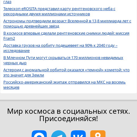
глаз
Телескоп eROSITA представил карту рентгеновского неба с
рекордными двумя миллионами источников
Астрономы подтвердили возраст Вселенной в 13,8 миллиарда лет с
помощью древнейших звёзд
В космосе впервые сделали рентгеновские снимки людей: миссия
Fram2
Доставка грузов на орбиту подешевеет на 90% к 2040 году –
исследование
В Млечном Пути могут скрываться 170 миллионов невидимых
черных дыр
Астероид с аномальной орбитой оказался «темной» кометой: что
это значит для Земли
Российско-американский экипаж отправился на МКС на восемь
месяцев
Мир космоса в социальных сетях.
Присоединяйся!