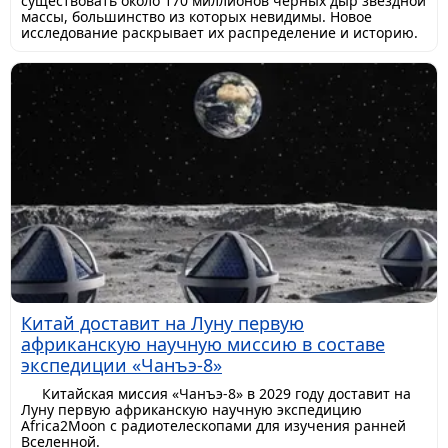
существовать около 170 миллионов черных дыр звездной
массы, большинство из которых невидимы. Новое
исследование раскрывает их распределение и историю.
Китай доставит на Луну первую
африканскую научную миссию в составе
экспедиции «Чанъэ-8»
Китайская миссия «Чанъэ-8» в 2029 году доставит на
Луну первую африканскую научную экспедицию
Africa2Moon с радиотелескопами для изучения ранней
Вселенной.