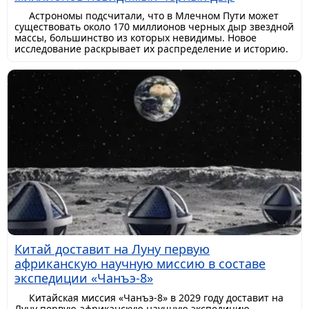
Астрономы подсчитали, что в Млечном Пути может
существовать около 170 миллионов черных дыр звездной
массы, большинство из которых невидимы. Новое
исследование раскрывает их распределение и историю.
Китай доставит на Луну первую
африканскую научную миссию в составе
экспедиции «Чанъэ-8»
Китайская миссия «Чанъэ-8» в 2029 году доставит на
Луну первую африканскую научную экспедицию