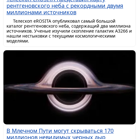
рентгеновского неба с рекордными двумя
миллионами источников
Телескоп eROSITA опубликовал самый большой
каталог рентгеновского неба, содержащий два миллиона
источников. Ученые изучили скопление галактик A3266 и
нашли нестыковки с текущими космологическими
моделями.
В Млечном Пути могут скрываться 170
миллионов невидимых черных дыр