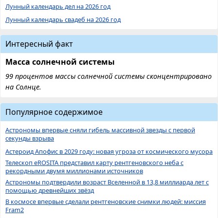
Лунный календарь дел на 2026 год
Лунный календарь свадеб на 2026 год
Интересный факт
Масса солнечной системы
99 процентов массы солнечной системы сконцентрировано
на Солнце.
Популярное содержимое
Астрономы впервые сняли гибель массивной звезды с первой
секунды взрыва
Астероид Апофис в 2029 году: новая угроза от космического мусора
Телескоп eROSITA представил карту рентгеновского неба с
рекордными двумя миллионами источников
Астрономы подтвердили возраст Вселенной в 13,8 миллиарда лет с
помощью древнейших звёзд
В космосе впервые сделали рентгеновские снимки людей: миссия
Fram2