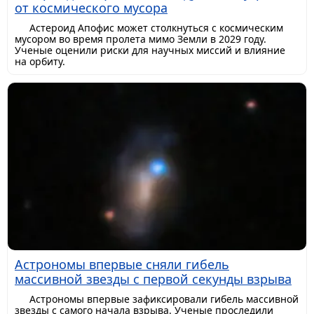
от космического мусора
Астероид Апофис может столкнуться с космическим
мусором во время пролета мимо Земли в 2029 году.
Ученые оценили риски для научных миссий и влияние
на орбиту.
Астрономы впервые сняли гибель
массивной звезды с первой секунды взрыва
Астрономы впервые зафиксировали гибель массивной
звезды с самого начала взрыва. Ученые проследили