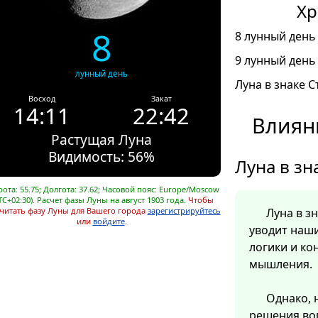
Хр
8
8 лунный день 
9 лунный день 
лунный день
Луна в знаке С
Восход
Закат
14:11
22:42
Влияни
Растущая Луна
Видимость: 56%
Луна в зн
ота: 55.75; Долгота: 37.62; Часовой пояс: Europe/Moscow
TC+02:30). Расчет фазы Луны на август 1903 года.
Чтобы
читать фазу Луны для Вашего города
зарегистрируйтесь
Луна в з
или
войдите
.
уводит наш
логики и ко
мышления.
Однако, 
решения во