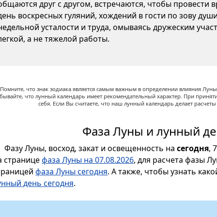
общаются друг с другом, встречаются, чтобы провести вр
день воскресных гуляний, хождений в гости по зову душ
недельной усталости и труда, омываясь дружеским участ
легкой, а не тяжелой работы.
Помните, что знак зодиака является самым важным в определении влияния Луны,
абывайте, что лунный календарь имеет рекомендательный характер. При принят
себя. Если Вы считаете, что наш лунный календарь делает расчет
Фаза Луны и лунный де
Фазу Луны, восход, закат и освещенность на
сегодня
, 
а странице
фаза Луны на 07.08.2026
, для расчета фазы Л
траницей
фаза Луны сегодня
. А также, чтобы узнать как
унный день сегодня
.