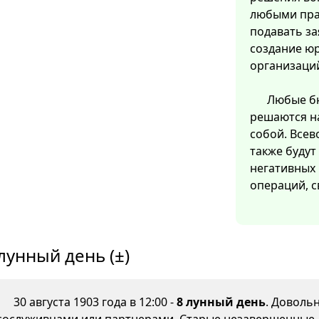
любыми пра
подавать за
создание ю
организаци
Любые бю
решаются на
собой. Все
также будут
негативных 
операций, с
лунный день (±)
30 августа 1903 года в 12:00 -
8 лунный день
. Доволь