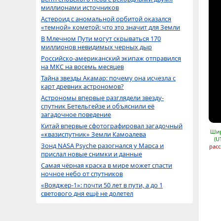
миллионами источников
Астероид с аномальной орбитой оказался
«темной» кометой: что это значит для Земли
В Млечном Пути могут скрываться 170
миллионов невидимых черных дыр
Российско-американский экипаж отправился
на МКС на восемь месяцев
Тайна звезды Акамар: почему она исчезла с
карт древних астрономов?
Астрономы впервые разглядели звезду-
спутник Бетельгейзе и объяснили её
загадочное поведение
Китай впервые сфотографировал загадочный
Шир
«квазиспутник» Земли Камоалева
(U
Зонд NASA Psyche разогнался у Марса и
расс
прислал новые снимки и данные
Самая чёрная краска в мире может спасти
ночное небо от спутников
«Вояджер-1»: почти 50 лет в пути, а до 1
светового дня ещё не долетел