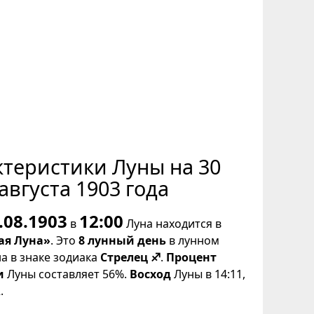
ктеристики Луны на 30
августа 1903 года
.08.1903
12:00
в
Луна находится в
ая Луна»
. Это
8 лунный день
в лунном
на в знаке зодиака
Стрелец ♐
.
Процент
и
Луны составляет 56%.
Восход
Луны в 14:11,
.