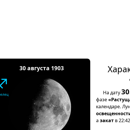
Хара
30 августа 1903
♐
30
На дату
релец
фазе
«Растущ
календаре. Лу
освещенност
а
закат
в 22:42