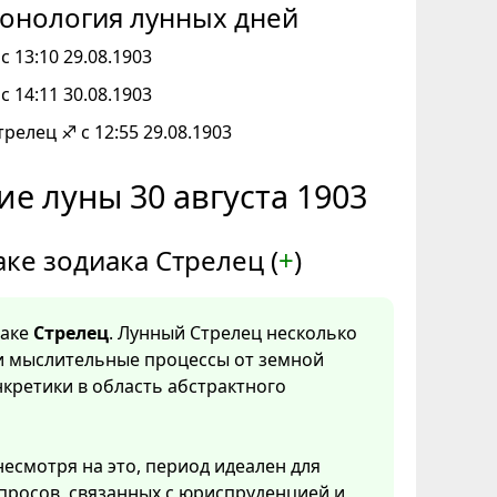
онология лунных дней
с 13:10 29.08.1903
с 14:11 30.08.1903
трелец ♐ с 12:55 29.08.1903
е луны 30 августа 1903
аке зодиака Стрелец (
+
)
наке
Стрелец
. Лунный Стрелец несколько
и мыслительные процессы от земной
нкретики в область абстрактного
несмотря на это, период идеален для
просов, связанных с юриспруденцией и