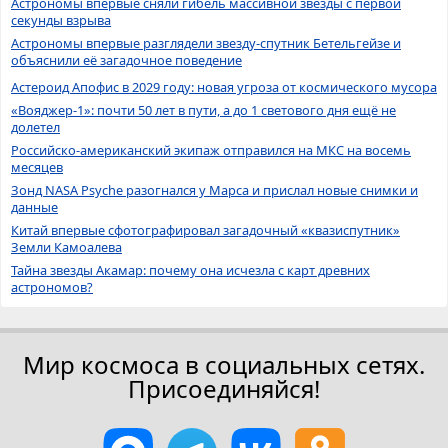
Астрономы впервые сняли гибель массивной звезды с первой
секунды взрыва
Астрономы впервые разглядели звезду-спутник Бетельгейзе и
объяснили её загадочное поведение
Астероид Апофис в 2029 году: новая угроза от космического мусора
«Вояджер-1»: почти 50 лет в пути, а до 1 светового дня ещё не
долетел
Российско-американский экипаж отправился на МКС на восемь
месяцев
Зонд NASA Psyche разогнался у Марса и прислал новые снимки и
данные
Китай впервые сфотографировал загадочный «квазиспутник»
Земли Камоалева
Тайна звезды Акамар: почему она исчезла с карт древних
астрономов?
Мир космоса в социальных сетях.
Присоединяйся!