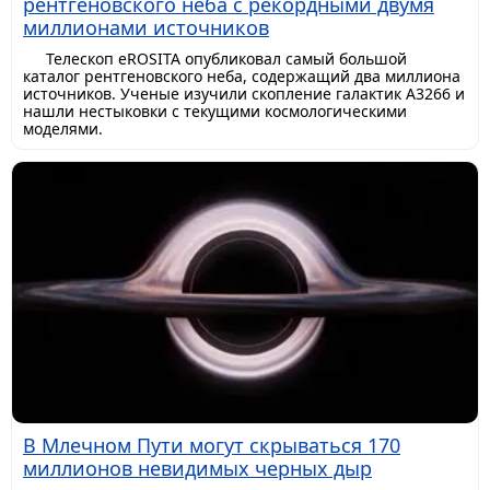
рентгеновского неба с рекордными двумя
миллионами источников
Телескоп eROSITA опубликовал самый большой
каталог рентгеновского неба, содержащий два миллиона
источников. Ученые изучили скопление галактик A3266 и
нашли нестыковки с текущими космологическими
моделями.
В Млечном Пути могут скрываться 170
миллионов невидимых черных дыр