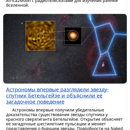
Africa2Moon с радиотелескопами для изучения ранней
Вселенной.
Астрономы впервые разглядели звезду-
спутник Бетельгейзе и объяснили её
загадочное поведение
Астрономы впервые получили убедительные
доказательства существования звезды-спутника у
красного сверхгиганта Бетельгейзе. Открытие объясняет
её загадочные шестилетние пульсации и меняет
представления о будущем звезды. Подробности на Naked