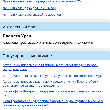
Лунный календарь огородника и садовода на 2026 год
Лунный календарь дел на 2026 год
Лунный календарь свадеб на 2026 год
Интересный факт
Планета Уран
Планета Уран видна с Земли невооруженным глазом
Популярное содержимое
Астрономы впервые сняли гибель массивной звезды с первой
секунды взрыва
Астероид Апофис в 2029 году: новая угроза от космического мусора
Астрономы впервые разглядели звезду-спутник Бетельгейзе и
объяснили её загадочное поведение
В атмосфере Венеры обнаружены гигантские кольца, скрытые от
глаз
Китай доставит на Луну первую африканскую научную миссию в
составе экспедиции «Чанъэ-8»