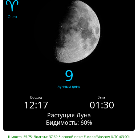
♈
Овен
9
лунный день
Восход
Закат
12:17
01:30
Растущая Луна
Видимость: 60%
Широта: 55.75; Долгота: 37.62; Часовой пояс: Europe/Moscow (UTC+03:00).