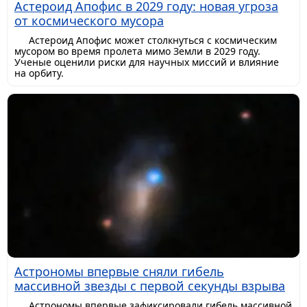
Астероид Апофис в 2029 году: новая угроза
от космического мусора
Астероид Апофис может столкнуться с космическим
мусором во время пролета мимо Земли в 2029 году.
Ученые оценили риски для научных миссий и влияние
на орбиту.
Астрономы впервые сняли гибель
массивной звезды с первой секунды взрыва
Астрономы впервые зафиксировали гибель массивной