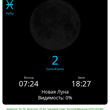
♓
Рыбы
2
лунный день
Восход
Закат
07:24
18:27
Новая Луна
Видимость: 0%
Широта: 55.75; Долгота: 37.62; Часовой пояс: Europe/Moscow (UTC+03:00).