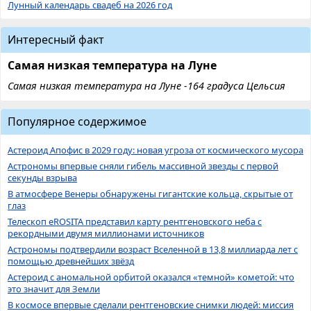
Лунный календарь свадеб на 2026 год
Интересный факт
Самая низкая температура на Луне
Самая низкая температура на Луне -164 градуса Цельсия
Популярное содержимое
Астероид Апофис в 2029 году: новая угроза от космического мусора
Астрономы впервые сняли гибель массивной звезды с первой
секунды взрыва
В атмосфере Венеры обнаружены гигантские кольца, скрытые от
глаз
Телескоп eROSITA представил карту рентгеновского неба с
рекордными двумя миллионами источников
Астрономы подтвердили возраст Вселенной в 13,8 миллиарда лет с
помощью древнейших звёзд
Астероид с аномальной орбитой оказался «темной» кометой: что
это значит для Земли
В космосе впервые сделали рентгеновские снимки людей: миссия