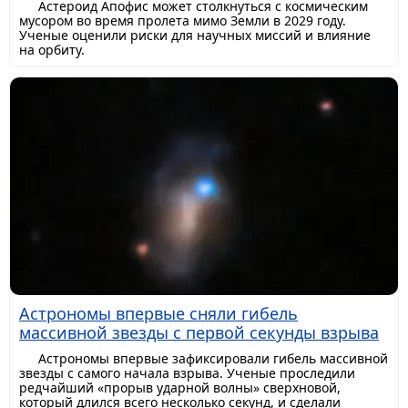
Астероид Апофис может столкнуться с космическим
мусором во время пролета мимо Земли в 2029 году.
Ученые оценили риски для научных миссий и влияние
на орбиту.
Астрономы впервые сняли гибель
массивной звезды с первой секунды взрыва
Астрономы впервые зафиксировали гибель массивной
звезды с самого начала взрыва. Ученые проследили
редчайший «прорыв ударной волны» сверхновой,
который длился всего несколько секунд, и сделали