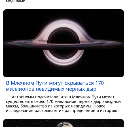
моделями.
В Млечном Пути могут скрываться 170
миллионов невидимых черных дыр
Астрономы подсчитали, что в Млечном Пути может
существовать около 170 миллионов черных дыр звездной
массы, большинство из которых невидимы. Новое
исследование раскрывает их распределение и историю.