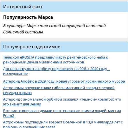
Интересный факт
Популярность Марса
В культуре Марс стал самой популярной планетой
Солнечной системы.
Популярное содержимое
Телескоп eROSITA представил карту рентгеновского неба с
рекордными двумя миллионами источников
Доставка грузов на орбиту подешевеет на 90% к 2040 году –
исследование
Астероид Апофис в 2029 году: новая угроза от космического мусора
Астрономы впервые сняли гибель массивной звезды с первой
секунды взрыва
Астероид с аномальной орбитой оказался «темной» кометой: что
это значит для Земли
В космосе впервые сделали рентгеновские снимки людей: миссия
Fram2
Астрономы подтвердили возраст Вселенной в 13,8 миллиарда лет с
помощью древнейших звёзд