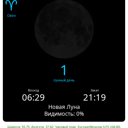
♈
Овен
1
лунный день
Восход
Закат
06:29
21:19
Новая Луна
Видимость: 0%
Широта: 55.75; Долгота: 37.62; Часовой пояс: Europe/Moscow (UTC+04:00).