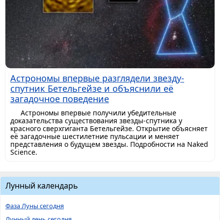
Астрономы впервые разглядели звезду-
спутник Бетельгейзе и объяснили её
загадочное поведение
Астрономы впервые получили убедительные
доказательства существования звезды-спутника у
красного сверхгиганта Бетельгейзе. Открытие объясняет
её загадочные шестилетние пульсации и меняет
представления о будущем звезды. Подробности на Naked
Science.
Лунный календарь
Фаза Луны сегодня
Лунный день сегодня