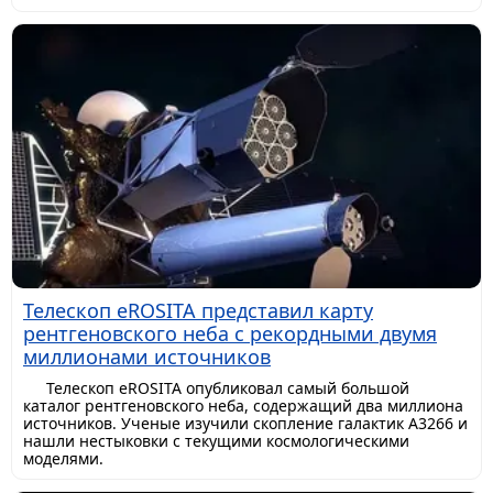
Телескоп eROSITA представил карту
рентгеновского неба с рекордными двумя
миллионами источников
Телескоп eROSITA опубликовал самый большой
каталог рентгеновского неба, содержащий два миллиона
источников. Ученые изучили скопление галактик A3266 и
нашли нестыковки с текущими космологическими
моделями.