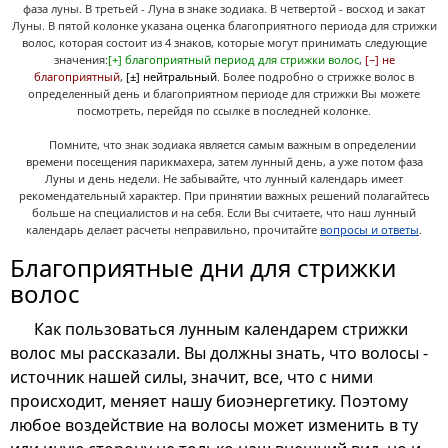
фаза луны. В третьей - Луна в знаке зодиака. В четвертой - восход и закат
Луны. В пятой колонке указана оценка благоприятного периода для стрижки
волос, которая состоит из 4 знаков, которые могут принимать следующие
значения:
[+] благоприятный период для стрижки волос
,
[−] не
благоприятный
,
[±] нейтральный
. Более подробно о стрижке волос в
определенный день и благоприятном периоде для стрижки Вы можете
посмотреть, перейдя по ссылке в последней колонке.
Помните, что знак зодиака является самым важным в определении
времени посещения парикмахера, затем лунный день, а уже потом фаза
Луны и день недели. Не забывайте, что лунный календарь имеет
рекомендательный характер. При принятии важных решений полагайтесь
больше на специалистов и на себя. Если Вы считаете, что наш лунный
календарь делает расчеты неправильно, прочитайте
вопросы и ответы
.
Благоприятные дни для стрижки
волос
Как пользоваться лунным календарем стрижки
волос мы рассказали. Вы должны знать, что волосы -
источник нашей силы, значит, все, что с ними
происходит, меняет нашу биоэнергетику. Поэтому
любое воздействие на волосы может изменить в ту