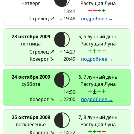
четверг
Растущая Луна
−
−
+
+
↑ 13:41
Стрелец ♐
↓ 19:48
подробнее →
23 октября 2009
5, 6 лунный день
пятница
Растущая Луна
+
+
+
−
Стрелец ♐
↑ 14:27
Козерог ♑
↓ 20:49
подробнее →
24 октября 2009
6, 7 лунный день
суббота
Растущая Луна
+
±
+
+
↑ 14:59
Козерог ♑
↓ 22:00
подробнее →
25 октября 2009
7, 8 лунный день
воскресенье
Растущая Луна
+
+
+
−
Козерог ♑
↑ 14:22