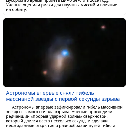
мусором во время пролета мимо Земли в 2029 году.
Ученые оценили риски для научных миссий и влияние
на орбиту.
Астрономы впервые сняли гибель
массивной звезды с первой секунды взрыва
Астрономы впервые зафиксировали гибель массивной
звезды с самого начала взрыва. Ученые проследили
редчайший «прорыв ударной волны» сверхновой,
который длился всего несколько секунд, и сделали
неожиданные открытия о разнообразии путей гибели