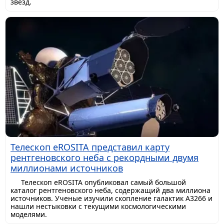
звезд.
Телескоп eROSITA представил карту
рентгеновского неба с рекордными двумя
миллионами источников
Телескоп eROSITA опубликовал самый большой
каталог рентгеновского неба, содержащий два миллиона
источников. Ученые изучили скопление галактик A3266 и
нашли нестыковки с текущими космологическими
моделями.