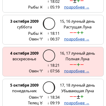
−
±
+
−
↑ 18:02
Рыбы ♓
↓ 05:19
подробнее →
3 октября 2009
15, 16 лунный день
суббота
Растущая Луна
−
−
+
+
Рыбы ♓
↑ 18:11
Овен ♈
↓ 06:37
подробнее →
4 октября 2009
16, 17 лунный день
воскресенье
Полная Луна
−
−
+
−
↑ 18:21
Овен ♈
↓ 07:56
подробнее →
5 октября 2009
17, 18 лунный день
понедельник
Убывающая Луна
−
−
±
+
Овен ♈
↑ 18:34
Телец ♉
↓ 09:19
подробнее →