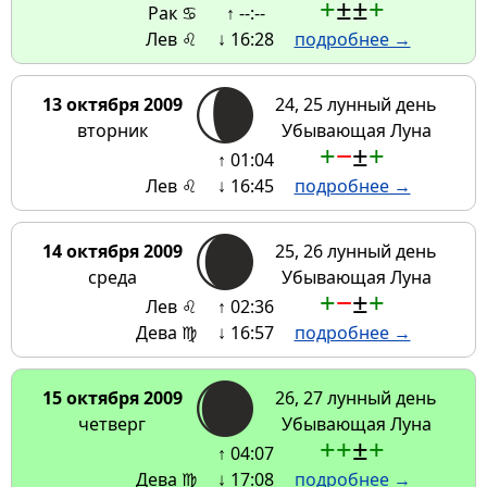
+
±
±
+
Рак ♋
↑ --:--
Лев ♌
↓ 16:28
подробнее →
13 октября 2009
24, 25 лунный день
вторник
Убывающая Луна
+
−
±
+
↑ 01:04
Лев ♌
↓ 16:45
подробнее →
14 октября 2009
25, 26 лунный день
среда
Убывающая Луна
+
−
±
+
Лев ♌
↑ 02:36
Дева ♍
↓ 16:57
подробнее →
15 октября 2009
26, 27 лунный день
четверг
Убывающая Луна
+
+
±
+
↑ 04:07
Дева ♍
↓ 17:08
подробнее →