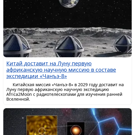
Китай доставит на Луну первую
африканскую научную миссию в составе
экспедиции «Чанъэ-8»
Китайская миссия «Чанъэ-8» в 2029 году доставит на
Луну первую африканскую научную экспедицию
Africa2Moon с радиотелескопами для изучения ранней
Вселенной.