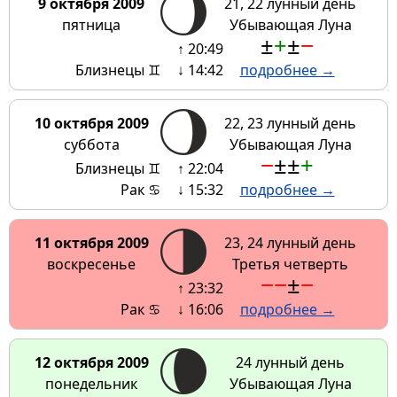
9 октября 2009
21, 22 лунный день
пятница
Убывающая Луна
±
+
±
−
↑ 20:49
Близнецы ♊
↓ 14:42
подробнее →
10 октября 2009
22, 23 лунный день
суббота
Убывающая Луна
−
±
±
+
Близнецы ♊
↑ 22:04
Рак ♋
↓ 15:32
подробнее →
11 октября 2009
23, 24 лунный день
воскресенье
Третья четверть
−
−
±
−
↑ 23:32
Рак ♋
↓ 16:06
подробнее →
12 октября 2009
24 лунный день
понедельник
Убывающая Луна