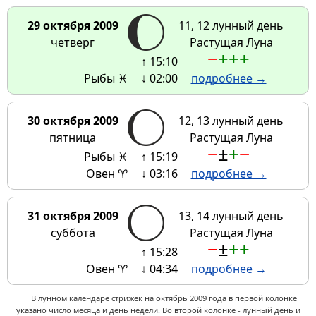
29 октября 2009
11, 12 лунный день
четверг
Растущая Луна
−
+
+
+
↑ 15:10
Рыбы ♓
↓ 02:00
подробнее →
30 октября 2009
12, 13 лунный день
пятница
Растущая Луна
−
±
+
−
Рыбы ♓
↑ 15:19
Овен ♈
↓ 03:16
подробнее →
31 октября 2009
13, 14 лунный день
суббота
Растущая Луна
−
±
+
+
↑ 15:28
Овен ♈
↓ 04:34
подробнее →
В лунном календаре стрижек на октябрь 2009 года в первой колонке
указано число месяца и день недели. Во второй колонке - лунный день и