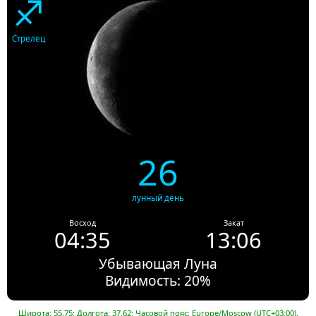
♐
Стрелец
26
лунный день
Восход
Закат
04:35
13:06
Убывающая Луна
Видимость: 20%
Широта: 55.75; Долгота: 37.62; Часовой пояс: Europe/Moscow (UTC+03:00).