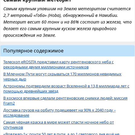
Самым крупным упавшим на Землю метеоритом считается
2,7 метровый «Гоба» (Hoba), обнаруженный в Намибии.
Метеорит весит 60 тонн и на 86% состоит из железа, что
делает его самым крупным куском железа природного
происхождения на Земле.
Популярное содержимое
Телескоп eROSITA представил карту рентгеновского неба с
рекордными двумя миллионами источников
В Млечном Пути могут скрываться 170 миллионов невидимых
черных дыр
Астрономы подтвердили возраст Вселенной в 13,8 миллиарда лет с
помощью древнейших звёзд
В космосе впервые сделали рентгеновские снимки людей: миссия
Fram2
Доставка грузов на орбиту подешевеет на 90% к 2040 году –
исследование
Самая чёрная краска в мире может спасти ночное небо от
спутников
«Вояджер-1»: почти 50 лет в пути, а до 1 светового дня ещё не