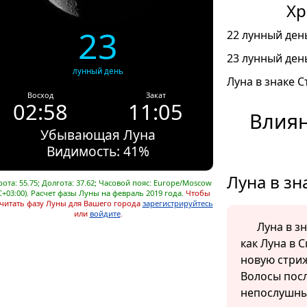
Хр
23
22 лунный день
23 лунный день
лунный день
Луна в знаке С
Восход
Закат
02:58
11:05
Влиян
Убывающая Луна
Видимость: 41%
Луна в зн
ота: 55.75; Долгота: 37.62; Часовой пояс: Europe/Moscow
C+03:00). Расчет фазы Луны на февраль 2019 года.
Чтобы
читать фазу Луны для Вашего города
зарегистрируйтесь
или
войдите
.
Луна в з
как Луна в 
новую стриж
Волосы посл
непослушны