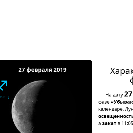
Хара
27 февраля 2019
♐
27
На дату
релец
фазе
«Убываю
календаре. Лу
освещенност
а
закат
в 11:05