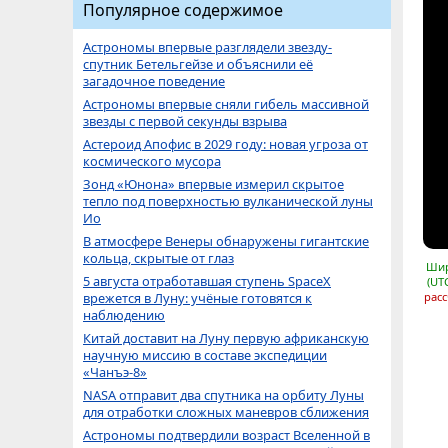
Популярное содержимое
Астрономы впервые разглядели звезду-
спутник Бетельгейзе и объяснили её
загадочное поведение
Астрономы впервые сняли гибель массивной
звезды с первой секунды взрыва
Астероид Апофис в 2029 году: новая угроза от
космического мусора
Зонд «Юнона» впервые измерил скрытое
тепло под поверхностью вулканической луны
Ио
В атмосфере Венеры обнаружены гигантские
кольца, скрытые от глаз
Шир
5 августа отработавшая ступень SpaceX
(UT
врежется в Луну: учёные готовятся к
расс
наблюдению
Китай доставит на Луну первую африканскую
научную миссию в составе экспедиции
«Чанъэ-8»
NASA отправит два спутника на орбиту Луны
для отработки сложных маневров сближения
Астрономы подтвердили возраст Вселенной в