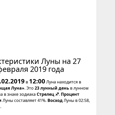
ктеристики Луны на 27
февраля 2019 года
.02.2019
12:00
в
Луна находится в
щая Луна»
. Это
23 лунный день
в лунном
на в знаке зодиака
Стрелец ♐
.
Процент
и
Луны составляет 41%.
Восход
Луны в 02:58,
.