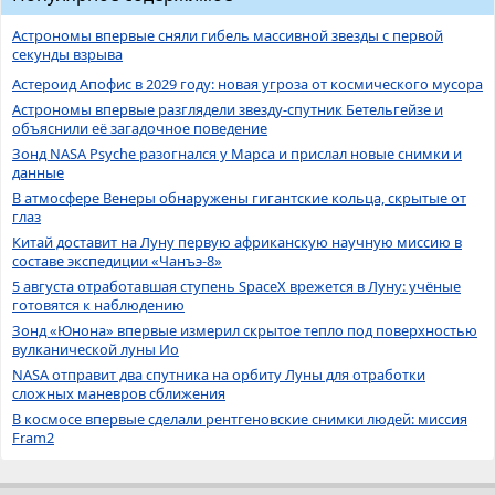
Астрономы впервые сняли гибель массивной звезды с первой
секунды взрыва
Астероид Апофис в 2029 году: новая угроза от космического мусора
Астрономы впервые разглядели звезду-спутник Бетельгейзе и
объяснили её загадочное поведение
Зонд NASA Psyche разогнался у Марса и прислал новые снимки и
данные
В атмосфере Венеры обнаружены гигантские кольца, скрытые от
глаз
Китай доставит на Луну первую африканскую научную миссию в
составе экспедиции «Чанъэ-8»
5 августа отработавшая ступень SpaceX врежется в Луну: учёные
готовятся к наблюдению
Зонд «Юнона» впервые измерил скрытое тепло под поверхностью
вулканической луны Ио
NASA отправит два спутника на орбиту Луны для отработки
сложных маневров сближения
В космосе впервые сделали рентгеновские снимки людей: миссия
Fram2