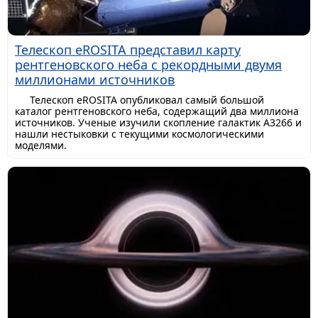
Телескоп eROSITA представил карту
рентгеновского неба с рекордными двумя
миллионами источников
Телескоп eROSITA опубликовал самый большой
каталог рентгеновского неба, содержащий два миллиона
источников. Ученые изучили скопление галактик A3266 и
нашли нестыковки с текущими космологическими
моделями.