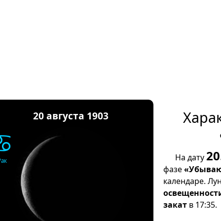
Хара
20 августа 1903
♋
20
На дату
Рак
фазе
«Убываю
календаре. Лу
освещенност
закат
в 17:35.