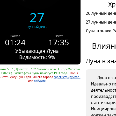
Хр
27
26 лунный день
27 лунный день
лунный день
Луна в знаке Ра
Восход
Закат
01:24
17:35
Влияни
Убывающая Луна
Видимость: 9%
Луна в зн
ота: 55.75; Долгота: 37.62; Часовой пояс: Europe/Moscow
TC+02:30). Расчет фазы Луны на август 1903 года.
Чтобы
читать фазу Луны для Вашего города
зарегистрируйтесь
Луна в з
или
войдите
.
Идеально п
деятельнос
производств
с антиквар
Инициирова
должен зако