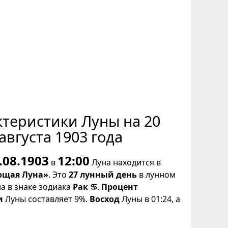
ктеристики Луны на 20
августа 1903 года
.08.1903
12:00
в
Луна находится в
щая Луна»
. Это
27 лунный день
в лунном
на в знаке зодиака
Рак ♋
.
Процент
и
Луны составляет 9%.
Восход
Луны в 01:24, а