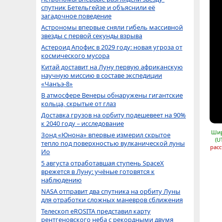
спутник Бетельгейзе и объяснили её
загадочное поведение
Астрономы впервые сняли гибель массивной
звезды с первой секунды взрыва
Астероид Апофис в 2029 году: новая угроза от
космического мусора
Китай доставит на Луну первую африканскую
научную миссию в составе экспедиции
«Чанъэ-8»
В атмосфере Венеры обнаружены гигантские
кольца, скрытые от глаз
Доставка грузов на орбиту подешевеет на 90%
к 2040 году – исследование
Шир
Зонд «Юнона» впервые измерил скрытое
(U
тепло под поверхностью вулканической луны
расс
Ио
5 августа отработавшая ступень SpaceX
врежется в Луну: учёные готовятся к
наблюдению
NASA отправит два спутника на орбиту Луны
для отработки сложных маневров сближения
Телескоп eROSITA представил карту
рентгеновского неба с рекордными двумя