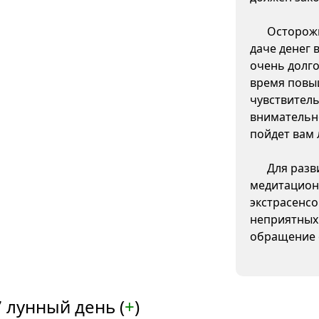
Осторожн
даче денег 
очень долго
время повы
чувствитель
внимательно
пойдет вам 
Для разв
медитацион
экстрасенсо
неприятных
обращение 
 лунный день (
+
)