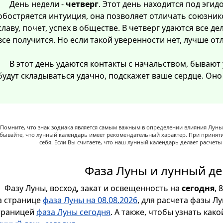
День недели -
четверг
. Этот день находится под эгид
обостряется интуиция, она позволяет отличать союзнико
славу, почет, успех в обществе. В четверг удаются все дел
все получится. Но если такой уверенности нет, лучше от
В этот день удаются контакты с начальством, бывают
будут складываться удачно, подскажет ваше сердце. Он
Помните, что знак зодиака является самым важным в определении влияния Луны,
абывайте, что лунный календарь имеет рекомендательный характер. При принят
себя. Если Вы считаете, что наш лунный календарь делает расчет
Фаза Луны и лунный де
Фазу Луны, восход, закат и освещенность на
сегодня
, 
а странице
фаза Луны на 08.08.2026
, для расчета фазы Л
траницей
фаза Луны сегодня
. А также, чтобы узнать как