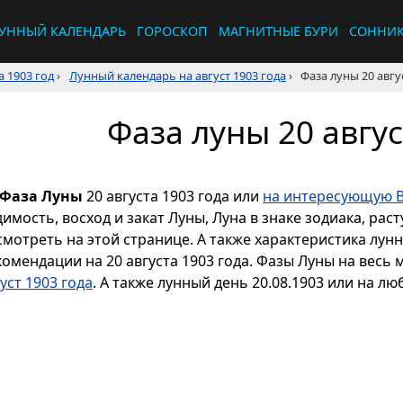
УННЫЙ КАЛЕНДАРЬ
ГОРОСКОП
МАГНИТНЫЕ БУРИ
СОННИ
 1903 год
›
Лунный календарь на август 1903 года
›
Фаза луны 20 авгу
Фаза луны 20 авгус
Фаза Луны
20 августа 1903 года или
на интересующую В
димость, восход и закат Луны, Луна в знаке зодиака, р
смотреть на этой странице. А также характеристика лун
комендации на 20 августа 1903 года. Фазы Луны на весь
уст 1903 года
. А также лунный день 20.08.1903 или на лю