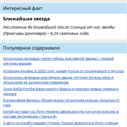
Интересный факт
Ближайшая звезда
Расстояние до ближайшей (после Солнца) от нас звезды
(Проксимы Центавра) – 4,24 световых года.
Популярное содержимое
Астрономы впервые сняли гибель массивной звезды с первой
секунды взрыва
Астероид Апофис в 2029 году: новая угроза от космического мусора
Астрономы впервые разглядели звезду-спутник Бетельгейзе и
объяснили её загадочное поведение
Зонд NASA Psyche разогнался у Марса и прислал новые снимки и
данные
В атмосфере Венеры обнаружены гигантские кольца, скрытые от
глаз
Китай доставит на Луну первую африканскую научную миссию в
составе экспедиции «Чанъэ-8»
5 августа отработавшая ступень SpaceX врежется в Луну: учёные