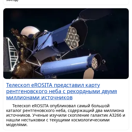
Телескоп eROSITA представил карту
рентгеновского неба с рекордными двумя
миллионами источников
Телескоп eROSITA опубликовал самый большой
каталог рентгеновского неба, содержащий два миллиона
источников. Ученые изучили скопление галактик A3266 и
нашли нестыковки с текущими космологическими
моделями.