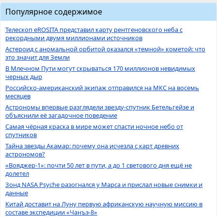
Популярное содержимое
Телескоп eROSITA представил карту рентгеновского неба с
рекордными двумя миллионами источников
Астероид с аномальной орбитой оказался «темной» кометой: что
это значит для Земли
В Млечном Пути могут скрываться 170 миллионов невидимых
черных дыр
Российско-американский экипаж отправился на МКС на восемь
месяцев
Астрономы впервые разглядели звезду-спутник Бетельгейзе и
объяснили её загадочное поведение
Самая чёрная краска в мире может спасти ночное небо от
спутников
Тайна звезды Акамар: почему она исчезла с карт древних
астрономов?
«Вояджер-1»: почти 50 лет в пути, а до 1 светового дня ещё не
долетел
Зонд NASA Psyche разогнался у Марса и прислал новые снимки и
данные
Китай доставит на Луну первую африканскую научную миссию в
составе экспедиции «Чанъэ-8»