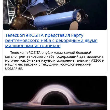
Телескоп eROSITA представил карту
рентгеновского неба с рекордными двумя
миллионами источников
Телескоп eROSITA опубликовал самый большой
каталог рентгеновского неба, содержащий два миллиона
источников. Ученые изучили скопление галактик A3266 и
нашли нестыковки с текущими космологическими
моделями.