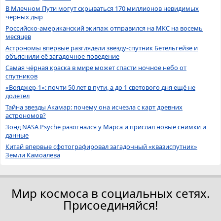
В Млечном Пути могут скрываться 170 миллионов невидимых
черных дыр
Российско-американский экипаж отправился на МКС на восемь
месяцев
Астрономы впервые разглядели звезду-спутник Бетельгейзе и
объяснили её загадочное поведение
Самая чёрная краска в мире может спасти ночное небо от
спутников
«Вояджер-1»: почти 50 лет в пути, а до 1 светового дня ещё не
долетел
Тайна звезды Акамар: почему она исчезла с карт древних
астрономов?
Зонд NASA Psyche разогнался у Марса и прислал новые снимки и
данные
Китай впервые сфотографировал загадочный «квазиспутник»
Земли Камоалева
Мир космоса в социальных сетях.
Присоединяйся!