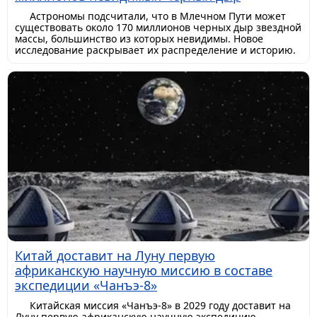
Астрономы подсчитали, что в Млечном Пути может
существовать около 170 миллионов черных дыр звездной
массы, большинство из которых невидимы. Новое
исследование раскрывает их распределение и историю.
Китай доставит на Луну первую
африканскую научную миссию в составе
экспедиции «Чанъэ-8»
Китайская миссия «Чанъэ-8» в 2029 году доставит на
Луну первую африканскую научную экспедицию