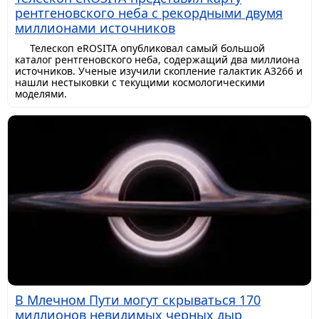
рентгеновского неба с рекордными двумя
миллионами источников
Телескоп eROSITA опубликовал самый большой
каталог рентгеновского неба, содержащий два миллиона
источников. Ученые изучили скопление галактик A3266 и
нашли нестыковки с текущими космологическими
моделями.
В Млечном Пути могут скрываться 170
миллионов невидимых черных дыр