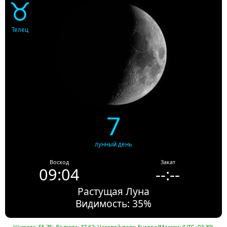
♉
Телец
7
лунный день
Восход
Закат
09:04
--:--
Растущая Луна
Видимость: 35%
Широта: 55.75; Долгота: 37.62; Часовой пояс: Europe/Moscow (UTC+02:30).