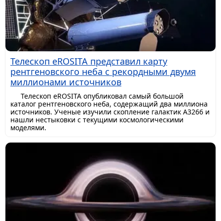
Телескоп eROSITA представил карту
рентгеновского неба с рекордными двумя
миллионами источников
Телескоп eROSITA опубликовал самый большой
каталог рентгеновского неба, содержащий два миллиона
источников. Ученые изучили скопление галактик A3266 и
нашли нестыковки с текущими космологическими
моделями.