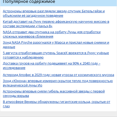
Популярное содержимое
Астрономы впервые разглядели звезду-спутник Бетельгейзе и
объяснили её загадочное поведение
Китай доставит на Луну первую африканскую научную миссию в
составе экспедиции «Чанъэ-8»
NASA отправит два спутника на орбиту Луны для отработки
сложных маневров сближения
Зонд NASA Psyche разогнался у Марса и прислал новые снимки и
данные
5 августа отработавшая ступень SpaceX врежется в Луну: учёные
готовятся к наблюдению
Доставка грузов на орбиту подешевеет на 90% к 2040 году –
исследование
Астероид Апофис в 2029 году: новая угроза от космического мусора
Зонд «Юнона» впервые измерил скрытое тепло под поверхностью
вулканической луны Ио
Астрономы впервые сняли гибель массивной звезды с первой
секунды взрыва
В атмосфере Венеры обнаружены гигантские кольца, скрытые от
глаз