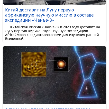
Китай доставит на Луну первую
африканскую научную миссию в составе
экспедиции «Чанъэ-8»
Китайская миссия «Чанъэ-8» в 2029 году доставит на
Луну первую африканскую научную экспедицию
Africa2Moon с радиотелескопами для изучения ранней
Вселенной.