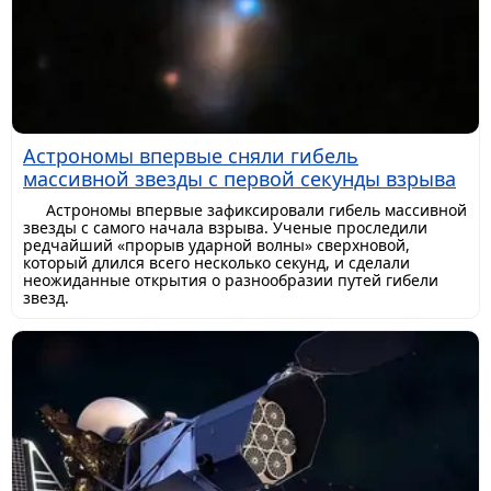
Астрономы впервые сняли гибель
массивной звезды с первой секунды взрыва
Астрономы впервые зафиксировали гибель массивной
звезды с самого начала взрыва. Ученые проследили
редчайший «прорыв ударной волны» сверхновой,
который длился всего несколько секунд, и сделали
неожиданные открытия о разнообразии путей гибели
звезд.