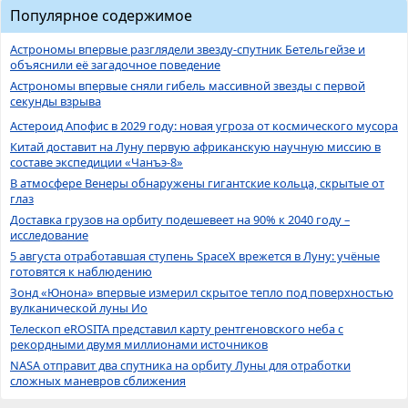
Популярное содержимое
Астрономы впервые разглядели звезду-спутник Бетельгейзе и
объяснили её загадочное поведение
Астрономы впервые сняли гибель массивной звезды с первой
секунды взрыва
Астероид Апофис в 2029 году: новая угроза от космического мусора
Китай доставит на Луну первую африканскую научную миссию в
составе экспедиции «Чанъэ-8»
В атмосфере Венеры обнаружены гигантские кольца, скрытые от
глаз
Доставка грузов на орбиту подешевеет на 90% к 2040 году –
исследование
5 августа отработавшая ступень SpaceX врежется в Луну: учёные
готовятся к наблюдению
Зонд «Юнона» впервые измерил скрытое тепло под поверхностью
вулканической луны Ио
Телескоп eROSITA представил карту рентгеновского неба с
рекордными двумя миллионами источников
NASA отправит два спутника на орбиту Луны для отработки
сложных маневров сближения