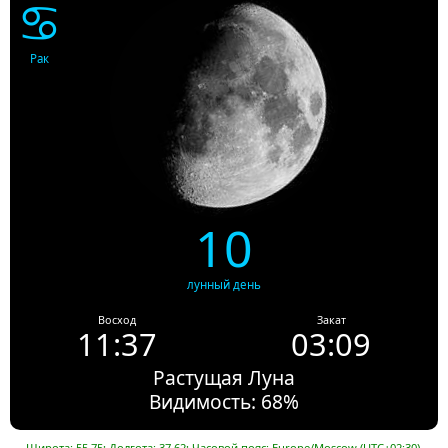
♋
Рак
10
лунный день
Восход
Закат
11:37
03:09
Растущая Луна
Видимость: 68%
Широта: 55.75; Долгота: 37.62; Часовой пояс: Europe/Moscow (UTC+02:30).