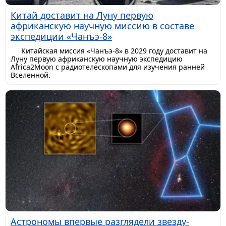
Китай доставит на Луну первую
африканскую научную миссию в составе
экспедиции «Чанъэ-8»
Китайская миссия «Чанъэ-8» в 2029 году доставит на
Луну первую африканскую научную экспедицию
Africa2Moon с радиотелескопами для изучения ранней
Вселенной.
Астрономы впервые разглядели звезду-