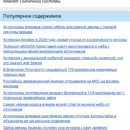
планет Солнечной системы.
Популярное содержимое
Астрономы впервые сняли гибель массивной звезды с первой
секунды взрыва
Астероид Апофис в 2029 году: новая угроза от космического мусора
Телескоп eROSITA представил карту рентгеновского неба с
рекордными двумя миллионами источников
Астероид с аномальной орбитой оказался «темной» кометой: что
это значит для Земли
В Млечном Пути могут скрываться 170 миллионов невидимых
черных дыр
Российско-американский экипаж отправился на МКС на восемь
месяцев
Астрономы подтвердили возраст Вселенной в 13,8 миллиарда лет с
помощью древнейших звёзд
Самая чёрная краска в мире может спасти ночное небо от
спутников
Астрономы впервые разглядели звезду-спутник Бетельгейзе и
объяснили её загадочное поведение
Тайна звезды Акамар: почему она исчезла с карт древних