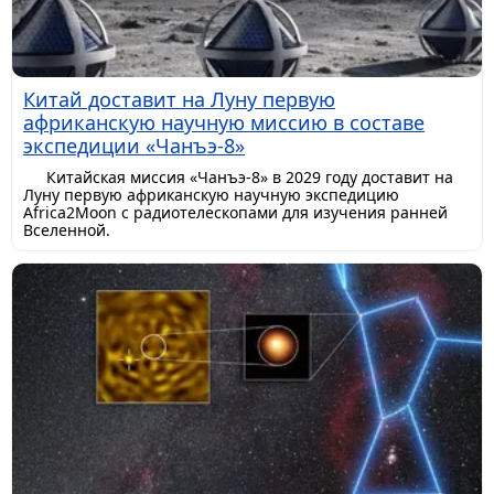
Китай доставит на Луну первую
африканскую научную миссию в составе
экспедиции «Чанъэ-8»
Китайская миссия «Чанъэ-8» в 2029 году доставит на
Луну первую африканскую научную экспедицию
Africa2Moon с радиотелескопами для изучения ранней
Вселенной.