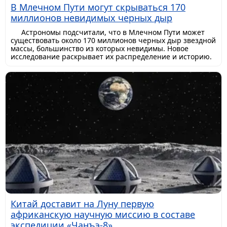
В Млечном Пути могут скрываться 170
миллионов невидимых черных дыр
Астрономы подсчитали, что в Млечном Пути может
существовать около 170 миллионов черных дыр звездной
массы, большинство из которых невидимы. Новое
исследование раскрывает их распределение и историю.
Китай доставит на Луну первую
африканскую научную миссию в составе
экспедиции «Чанъэ-8»