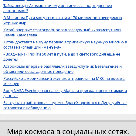
Тайна звезды Акамар: почему она исчезла с карт древних
астрономов?
В Млечном Пути могут скрываться 170 миллионов невидимых
черных дыр
Китай впервые сфотографировал загадочный «квазиспутник»
Земли Камоалева
Китай доставит на Луну первую африканскую научную миссию в
составе экспедиции «Чанъэ-8»
«Вояджер-1»: почти 50 лет в пути, а до 1 светового дня ещё не
долетел
Астрономы впервые разглядели звезду-спутник Бетельгейзе и
объяснили её загадочное поведение
Российско-американский экипаж отправился на МКС на восемь
месяцев
Зонд NASA Psyche разогнался у Марса и прислал новые снимки и
данные
5 августа отработавшая ступень SpaceX врежется в Луну: учёные
готовятся к наблюдению
Мир космоса в социальных сетях.