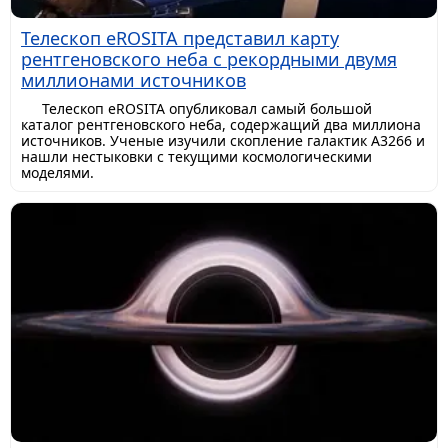
Телескоп eROSITA представил карту
рентгеновского неба с рекордными двумя
миллионами источников
Телескоп eROSITA опубликовал самый большой
каталог рентгеновского неба, содержащий два миллиона
источников. Ученые изучили скопление галактик A3266 и
нашли нестыковки с текущими космологическими
моделями.