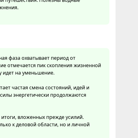
ли путешествия. Полезны водные
жнения.
нная фаза охватывает период от
ние отмечается пик скопления жизненной
у идет на уменьшение.
тает частая смена состояний, идей и
 силы энергетически продолжаются
 итоги, вложенных прежде усилий.
ько к деловой области, но и личной