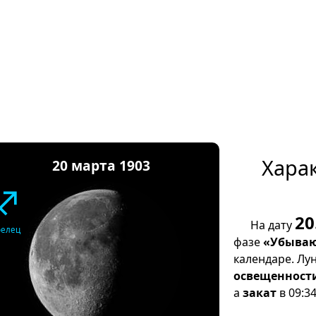
Хара
20 марта 1903
♐
20
На дату
релец
фазе
«Убываю
календаре. Лу
освещенност
а
закат
в 09:34