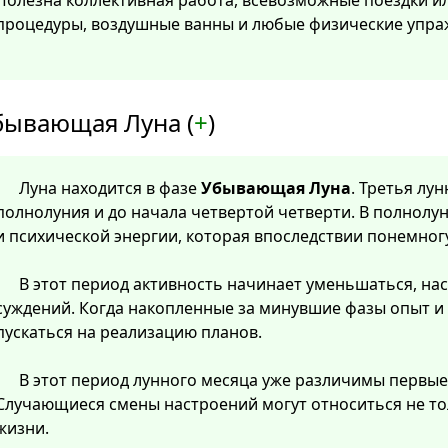
Полезна коллективная работа, всевозможные поездки и
процедуры, воздушные ванны и любые физические упра
бывающая Луна (
+
)
Луна находится в фазе
Убывающая Луна
. Третья лу
полнолуния и до начала четвертой четверти. В полнолу
и психической энергии, которая впоследствии понемног
В этот период активность начинает уменьшаться, нас
суждений. Когда накопленные за минувшие фазы опыт и
пускаться на реализацию планов.
В этот период лунного месяца уже различимы первые
Случающиеся смены настроений могут относиться не тол
жизни.