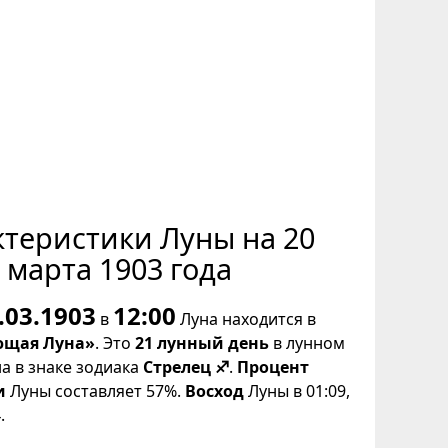
ктеристики Луны на 20
марта 1903 года
.03.1903
12:00
в
Луна находится в
щая Луна»
. Это
21 лунный день
в лунном
на в знаке зодиака
Стрелец ♐
.
Процент
и
Луны составляет 57%.
Восход
Луны в 01:09,
.