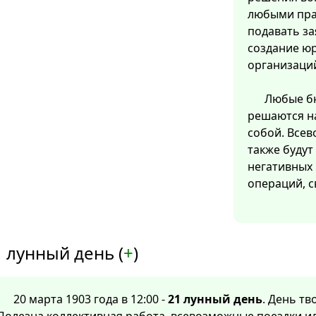
любыми пра
подавать за
создание ю
организаци
Любые бю
решаются на
собой. Все
также будут
негативных 
операций, с
 лунный день (
+
)
20 марта 1903 года в 12:00 -
21 лунный день
. День т