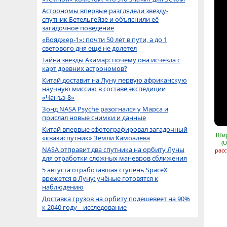
Астрономы впервые разглядели звезду-
спутник Бетельгейзе и объяснили её
загадочное поведение
«Вояджер-1»: почти 50 лет в пути, а до 1
светового дня ещё не долетел
Тайна звезды Акамар: почему она исчезла с
карт древних астрономов?
Китай доставит на Луну первую африканскую
научную миссию в составе экспедиции
«Чанъэ-8»
Зонд NASA Psyche разогнался у Марса и
прислал новые снимки и данные
Китай впервые сфотографировал загадочный
Шир
«квазиспутник» Земли Камоалева
(
NASA отправит два спутника на орбиту Луны
расс
для отработки сложных маневров сближения
5 августа отработавшая ступень SpaceX
врежется в Луну: учёные готовятся к
наблюдению
Доставка грузов на орбиту подешевеет на 90%
к 2040 году – исследование