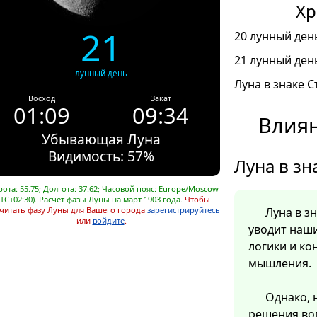
Хр
21
20 лунный день
21 лунный день
лунный день
Луна в знаке С
Восход
Закат
01:09
09:34
Влиян
Убывающая Луна
Видимость: 57%
Луна в зн
ота: 55.75; Долгота: 37.62; Часовой пояс: Europe/Moscow
UTC+02:30). Расчет фазы Луны на март 1903 года.
Чтобы
читать фазу Луны для Вашего города
зарегистрируйтесь
Луна в з
или
войдите
.
уводит наш
логики и ко
мышления.
Однако, 
решения во