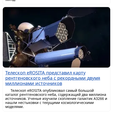
Телескоп eROSITA представил карту
рентгеновского неба с рекордными двумя
миллионами источников
Телескоп eROSITA опубликовал самый большой
каталог рентгеновского неба, содержащий два миллиона
источников. Ученые изучили скопление галактик A3266 и
нашли нестыковки с текущими космологическими
моделями.