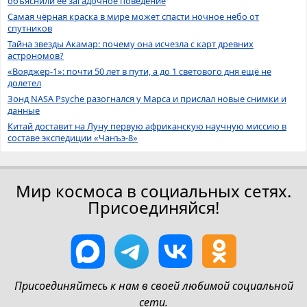
объяснили её загадочное поведение
Самая чёрная краска в мире может спасти ночное небо от
спутников
Тайна звезды Акамар: почему она исчезла с карт древних
астрономов?
«Вояджер-1»: почти 50 лет в пути, а до 1 светового дня ещё не
долетел
Зонд NASA Psyche разогнался у Марса и прислал новые снимки и
данные
Китай доставит на Луну первую африканскую научную миссию в
составе экспедиции «Чанъэ-8»
Мир космоса в социальных сетях.
Присоединяйся!
Присоединяйтесь к нам в своей любимой социальной
сети.