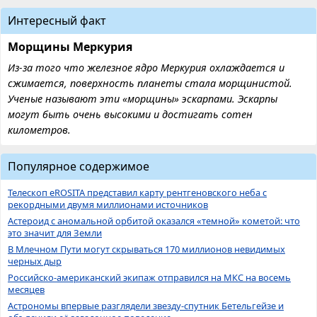
Интересный факт
Морщины Меркурия
Из-за того что железное ядро ​​Меркурия охлаждается и
сжимается, поверхность планеты стала морщинистой.
Ученые называют эти «морщины» эскарпами. Эскарпы
могут быть очень высокими и достигать сотен
километров.
Популярное содержимое
Телескоп eROSITA представил карту рентгеновского неба с
рекордными двумя миллионами источников
Астероид с аномальной орбитой оказался «темной» кометой: что
это значит для Земли
В Млечном Пути могут скрываться 170 миллионов невидимых
черных дыр
Российско-американский экипаж отправился на МКС на восемь
месяцев
Астрономы впервые разглядели звезду-спутник Бетельгейзе и