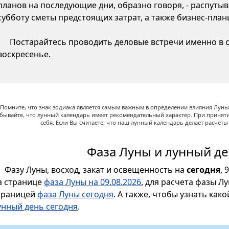
планов на последующие дни, образно говоря, - распутыв
субботу сметы предстоящих затрат, а также бизнес-пла
Постарайтесь проводить деловые встречи именно в су
воскресенье.
Помните, что знак зодиака является самым важным в определении влияния Луны,
абывайте, что лунный календарь имеет рекомендательный характер. При принят
себя. Если Вы считаете, что наш лунный календарь делает расчет
Фаза Луны и лунный де
Фазу Луны, восход, закат и освещенность на
сегодня
, 
а странице
фаза Луны на 09.08.2026
, для расчета фазы Л
траницей
фаза Луны сегодня
. А также, чтобы узнать как
унный день сегодня
.