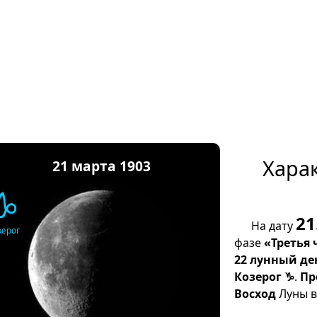
Хара
21 марта 1903
♑
21
На дату
зерог
фазе
«Третья 
22 лунный де
Козерог ♑
.
Пр
Восход
Луны в 