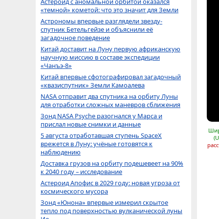
Астероид с аномальной орбитой оказался
«темной» кометой: что это значит для Земли
Астрономы впервые разглядели звезду-
спутник Бетельгейзе и объяснили её
загадочное поведение
Китай доставит на Луну первую африканскую
научную миссию в составе экспедиции
«Чанъэ-8»
Китай впервые сфотографировал загадочный
«квазиспутник» Земли Камоалева
NASA отправит два спутника на орбиту Луны
для отработки сложных маневров сближения
Зонд NASA Psyche разогнался у Марса и
прислал новые снимки и данные
Шир
5 августа отработавшая ступень SpaceX
(
врежется в Луну: учёные готовятся к
расс
наблюдению
Доставка грузов на орбиту подешевеет на 90%
к 2040 году – исследование
Астероид Апофис в 2029 году: новая угроза от
космического мусора
Зонд «Юнона» впервые измерил скрытое
тепло под поверхностью вулканической луны