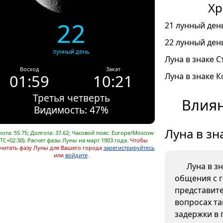
Хр
22
21 лунный день
22 лунный день
лунный день
Луна в знаке С
Восход
Закат
01:59
10:21
Луна в знаке К
Третья четверть
Влиян
Видимость: 47%
Луна в зн
ота: 55.75; Долгота: 37.62; Часовой пояс: Europe/Moscow
UTC+02:30). Расчет фазы Луны на март 1903 года.
Чтобы
читать фазу Луны для Вашего города
зарегистрируйтесь
или
войдите
.
Луна в з
общения с 
представите
вопросах та
задержки в 