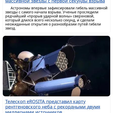
массивной звезды с первой секунды взрыва
Астрономы впервые зафиксировали гибель массивной
звезды с самого начала взрыва. Ученые проследили
редчайший «прорыв ударной волны» сверхновой,
который длился всего несколько секунд, и сделали
неожиданные открытия о разнообразии путей гибели
звезд.
Телескоп eROSITA представил карту
рентгеновского неба с рекордными двумя
миллионами источников