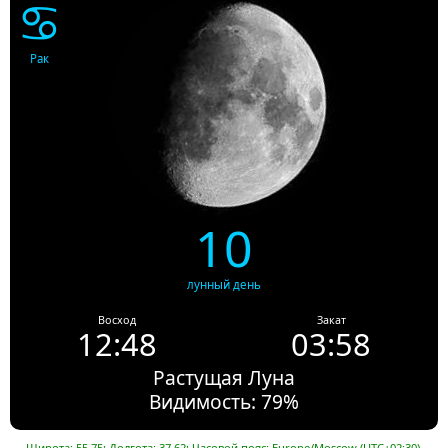
♋
Рак
10
лунный день
Восход
Закат
12:48
03:58
Растущая Луна
Видимость: 79%
Широта: 55.75; Долгота: 37.62; Часовой пояс: Europe/Moscow (UTC+02:30).