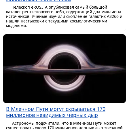
Телескоп eROSITA опубликовал самый большой
каталог рентгеновского неба, содержащий два миллиона
источников. Ученые изучили скопление галактик A3266 и
нашли нестыковки с текущими космологическими
моделями.
В Млечном Пути могут скрываться 170
миллионов невидимых черных дыр
Астрономы подсчитали, что в Млечном Пути может
существовать около 170 миллионов черных дыр звездной