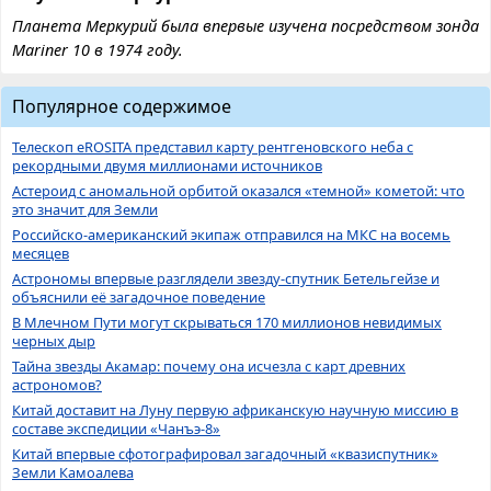
Планета Меркурий была впервые изучена посредством зонда
Mariner 10 в 1974 году.
Популярное содержимое
Телескоп eROSITA представил карту рентгеновского неба с
рекордными двумя миллионами источников
Астероид с аномальной орбитой оказался «темной» кометой: что
это значит для Земли
Российско-американский экипаж отправился на МКС на восемь
месяцев
Астрономы впервые разглядели звезду-спутник Бетельгейзе и
объяснили её загадочное поведение
В Млечном Пути могут скрываться 170 миллионов невидимых
черных дыр
Тайна звезды Акамар: почему она исчезла с карт древних
астрономов?
Китай доставит на Луну первую африканскую научную миссию в
составе экспедиции «Чанъэ-8»
Китай впервые сфотографировал загадочный «квазиспутник»
Земли Камоалева