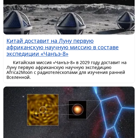
Китай доставит на Луну первую
африканскую научную миссию в составе
экспедиции «Чанъэ-8»
Китайская миссия «Чанъэ-8» в 2029 году доставит на
Луну первую африканскую научную экспедицию
Africa2Moon с радиотелескопами для изучения ранней
Вселенной.