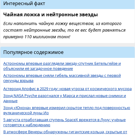
Интересный факт
Чайная ложка и нейтронные звезды
Если наполнить чайную ложку веществом, из которого
состоят нейтронные звезды, то ее вес будет равняться
примерно 110 миллионам тонн!
Популярное содержимое
Астрономы впервые разглядели звезду-спутник Бетельгейзе и
объяснили её загадочное поведение
Астрономы впервые сняли гибель массивной звезды с первой
секунды взрыва
Астероид Апофис в 2029 году: новая угроза от космического мусора
Зонд NASA Psyche разогнался у Марса и прислал новые снимки и
данные
Зонд «Юнона» впервые измерил скрытое тепло под поверхностью
вулканической луны Ио
5 августа отработавшая ступень SpaceX врежется в Луну: учёные
готовятся к наблюдению
В атмосфере Венеры обнаружены гигантские кольца, скрытые от