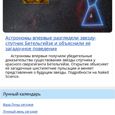
Астрономы впервые разглядели звезду-
спутник Бетельгейзе и объяснили её
загадочное поведение
Астрономы впервые получили убедительные
доказательства существования звезды-спутника у
красного сверхгиганта Бетельгейзе. Открытие объясняет
её загадочные шестилетние пульсации и меняет
представления о будущем звезды. Подробности на Naked
Science.
Лунный календарь
Фаза Луны сегодня
Лунный день сегодня