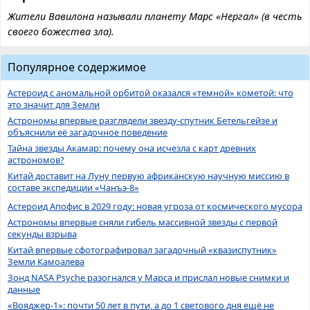
Жители Вавилона называли планету Марс «Нергал» (в честь
своего божества зла).
Популярное содержимое
Астероид с аномальной орбитой оказался «темной» кометой: что
это значит для Земли
Астрономы впервые разглядели звезду-спутник Бетельгейзе и
объяснили её загадочное поведение
Тайна звезды Акамар: почему она исчезла с карт древних
астрономов?
Китай доставит на Луну первую африканскую научную миссию в
составе экспедиции «Чанъэ-8»
Астероид Апофис в 2029 году: новая угроза от космического мусора
Астрономы впервые сняли гибель массивной звезды с первой
секунды взрыва
Китай впервые сфотографировал загадочный «квазиспутник»
Земли Камоалева
Зонд NASA Psyche разогнался у Марса и прислал новые снимки и
данные
«Вояджер-1»: почти 50 лет в пути, а до 1 светового дня ещё не