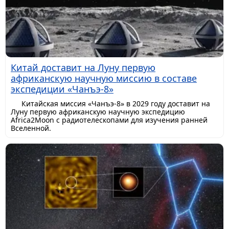
Китай доставит на Луну первую
африканскую научную миссию в составе
экспедиции «Чанъэ-8»
Китайская миссия «Чанъэ-8» в 2029 году доставит на
Луну первую африканскую научную экспедицию
Africa2Moon с радиотелескопами для изучения ранней
Вселенной.