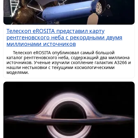
Телескоп eROSITA представил карту
рентгеновского неба с рекордными двумя
миллионами источников
Телескоп eROSITA опубликовал самый большой
каталог рентгеновского неба, содержащий два миллиона
источников. Ученые изучили скопление галактик A3266 и
нашли нестыковки с текущими космологическими
моделями.