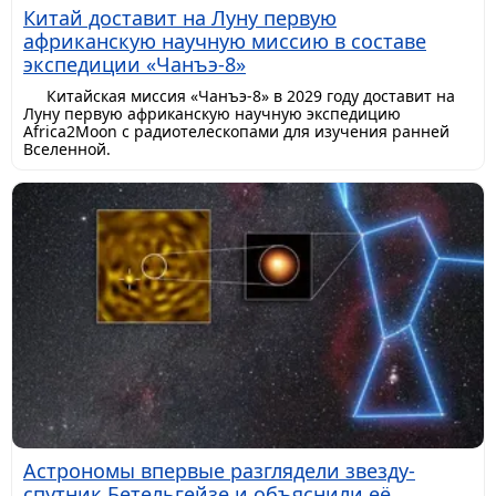
Китай доставит на Луну первую
африканскую научную миссию в составе
экспедиции «Чанъэ-8»
Китайская миссия «Чанъэ-8» в 2029 году доставит на
Луну первую африканскую научную экспедицию
Africa2Moon с радиотелескопами для изучения ранней
Вселенной.
Астрономы впервые разглядели звезду-
спутник Бетельгейзе и объяснили её