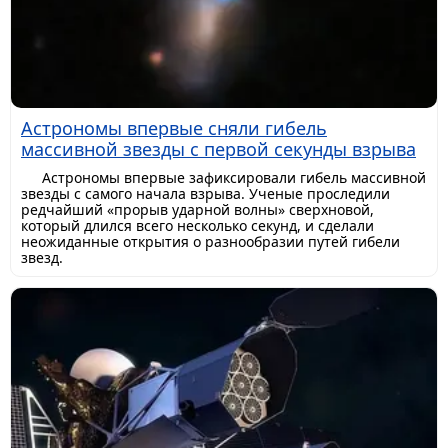
Астрономы впервые сняли гибель
массивной звезды с первой секунды взрыва
Астрономы впервые зафиксировали гибель массивной
звезды с самого начала взрыва. Ученые проследили
редчайший «прорыв ударной волны» сверхновой,
который длился всего несколько секунд, и сделали
неожиданные открытия о разнообразии путей гибели
звезд.