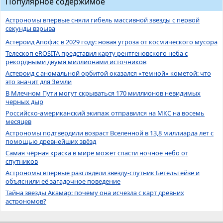
Популярное содержимое
Астрономы впервые сняли гибель массивной звезды с первой
секунды взрыва
Астероид Апофис в 2029 году: новая угроза от космического мусора
Телескоп eROSITA представил карту рентгеновского неба с
рекордными двумя миллионами источников
Астероид с аномальной орбитой оказался «темной» кометой: что
это значит для Земли
В Млечном Пути могут скрываться 170 миллионов невидимых
черных дыр
Российско-американский экипаж отправился на МКС на восемь
месяцев
Астрономы подтвердили возраст Вселенной в 13,8 миллиарда лет с
помощью древнейших звёзд
Самая чёрная краска в мире может спасти ночное небо от
спутников
Астрономы впервые разглядели звезду-спутник Бетельгейзе и
объяснили её загадочное поведение
Тайна звезды Акамар: почему она исчезла с карт древних
астрономов?