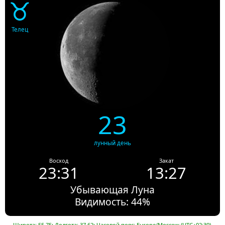
♉
Телец
23
лунный день
Восход
Закат
23:31
13:27
Убывающая Луна
Видимость: 44%
Широта: 55.75; Долгота: 37.62; Часовой пояс: Europe/Moscow (UTC+02:30).