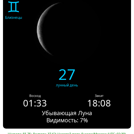
♊
Близнецы
27
лунный день
Восход
Закат
01:33
18:08
Убывающая Луна
Видимость: 7%
Широта: 55.75; Долгота: 37.62; Часовой пояс: Europe/Moscow (UTC+02:30).