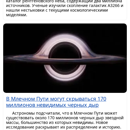
каталог рентгеновского неба, содержащий два миллиона
источников. Ученые изучили скопление галактик A3266 и
нашли нестыковки с текущими космологическими
моделями.
В Млечном Пути могут скрываться 170
миллионов невидимых черных дыр
Астрономы подсчитали, что в Млечном Пути может
существовать около 170 миллионов черных дыр звездной
массы, большинство из которых невидимы. Новое
исследование раскрывает их распределение и историю.