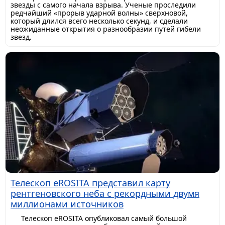
звезды с самого начала взрыва. Ученые проследили
редчайший «прорыв ударной волны» сверхновой,
который длился всего несколько секунд, и сделали
неожиданные открытия о разнообразии путей гибели
звезд.
Телескоп eROSITA представил карту
рентгеновского неба с рекордными двумя
миллионами источников
Телескоп eROSITA опубликовал самый большой