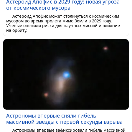
Астероид Апофис в 2029 году: новая угроза
от космического мусора
Астероид Апофис может столкнуться с космическим
мусором во время пролета мимо Земли в 2029 году.
Ученые оценили риски для научных миссий и влияние
на орбиту.
Астрономы впервые сняли гибель
массивной звезды с первой секунды взрыва
Астрономы впервые зафиксировали гибель массивной