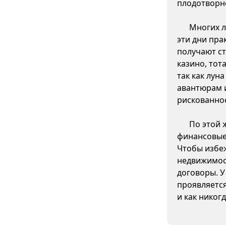
плодотворн
Многих л
эти дни пра
получают ст
казино, тот
так как лун
авантюрам 
рискованно
По этой 
финансовые 
Чтобы избеж
недвижимос
договоры. У
проявляетс
и как никог