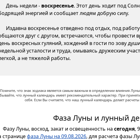
День недели -
воскресенье
. Этот день ходит под Сол
бодрящей энергией и сообщает людям добрую силу.
Издавна воскресенье отведено под отдых, под работу 
общаются друг с другом, встречаются, чтобы провести вр
день воскресных гуляний, хождений в гости по зову душ
недельной усталости и труда, омываясь дружеским участ
легкой, а не тяжелой работы.
Помните, что знак зодиака является самым важным в определении влияния Луны,
абывайте, что лунный календарь имеет рекомендательный характер. При принят
себя. Если Вы считаете, что наш лунный календарь делает расчет
Фаза Луны и лунный де
Фазу Луны, восход, закат и освещенность на
сегодня
, 
а странице
фаза Луны на 09.08.2026
, для расчета фазы Л