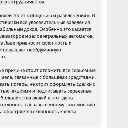
ого сотрудничества.
юдей тянет к общению и развлечениям. В
ктически все увеселительные заведения
абильный доход. Особенно это касается
ализаторов и залов игральных автоматов,
а в Льве привносит склонность к
и повышает необдуманную
сть.
же причине стоит отложить все серьезные
дела, связанные с большими средствами.
ать потерь, не стоит оформлять сделки с
тью, акциями и подписывать серьезные
 большинства людей в этот день
я склонность к завышенному самомнению
да обостряется склонность к лести.