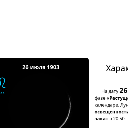
Хара
26 июля 1903
♌
26
На дату
Лев
фазе
«Растущ
календаре. Лу
освещенност
закат
в 20:50.