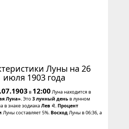
ктеристики Луны на 26
июля 1903 года
.07.1903
12:00
в
Луна находится в
ая Луна»
. Это
3 лунный день
в лунном
на в знаке зодиака
Лев ♌
.
Процент
и
Луны составляет 5%.
Восход
Луны в 06:36, а