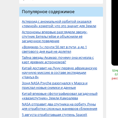
Популярное содержимое
Астероид с аномальной орбитой оказался
«темной» кометой: что это значит для Земли
Астрономы впервые разглядели звезду-
спутник Бетельгейзе и объяснили её
загадочное поведение
«Вояджер-1»: почти 50 лет в пути, а до 1
светового дня ещё не долетел
Тайна звезды Акамар: почему она исчезла с
карт древних астрономов?
Китай доставит на Луну первую африканскую
Шир
научную миссию в составе экспедиции
(U
«Чанъэ-8»
расс
Зонд NASA Psyche разогнался у Марса и
прислал новые снимки и данные
Китай впервые сфотографировал загадочный
«квазиспутник» Земли Камоалева
NASA отправит два спутника на орбиту Луны
для отработки сложных маневров сближения
5 августа отработавшая ступень SpaceX