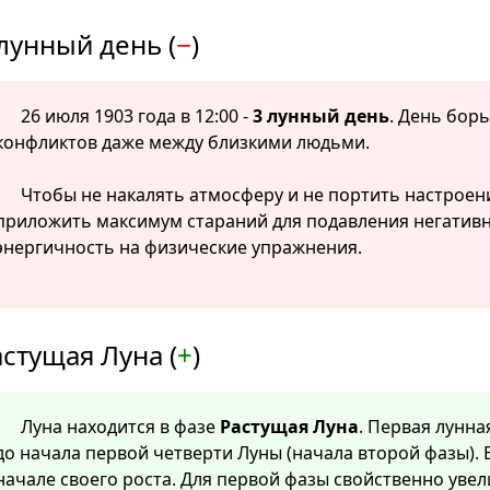
лунный день (
−
)
26 июля 1903 года в 12:00 -
3 лунный день
. День бор
конфликтов даже между близкими людьми.
Чтобы не накалять атмосферу и не портить настроен
приложить максимум стараний для подавления негатив
энергичность на физические упражнения.
стущая Луна (
+
)
Луна находится в фазе
Растущая Луна
. Первая лунна
до начала первой четверти Луны (начала второй фазы). 
начале своего роста. Для первой фазы свойственно уве