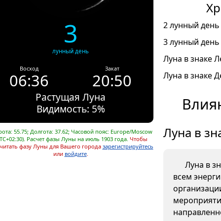
Хр
3
2 лунный день 
3 лунный день 
лунный день
Луна в знаке Л
Восход
Закат
06:36
20:50
Луна в знаке Д
Растущая Луна
Влия
Видимость: 5%
Луна в зн
ота: 55.75; Долгота: 37.62; Часовой пояс: Europe/Moscow
TC+02:30). Расчет фазы Луны на июль 1903 года.
Чтобы
читать фазу Луны для Вашего города
зарегистрируйтесь
или
войдите
.
Луна в з
всем энерг
организаци
мероприяти
направленно