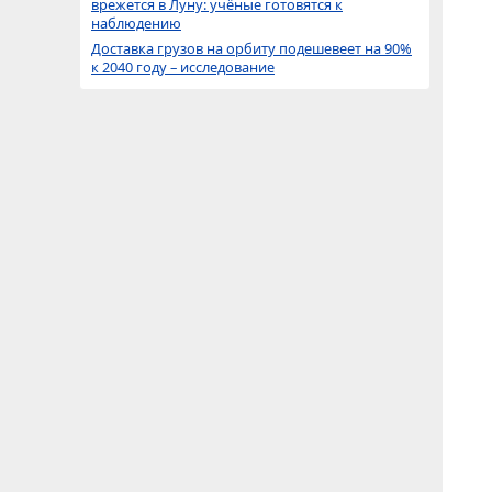
врежется в Луну: учёные готовятся к
наблюдению
Доставка грузов на орбиту подешевеет на 90%
к 2040 году – исследование