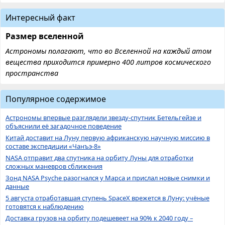
Интересный факт
Размер вселенной
Астрономы полагают, что во Вселенной на каждый атом
вещества приходится примерно 400 литров космического
пространства
Популярное содержимое
Астрономы впервые разглядели звезду-спутник Бетельгейзе и
объяснили её загадочное поведение
Китай доставит на Луну первую африканскую научную миссию в
составе экспедиции «Чанъэ-8»
NASA отправит два спутника на орбиту Луны для отработки
сложных маневров сближения
Зонд NASA Psyche разогнался у Марса и прислал новые снимки и
данные
5 августа отработавшая ступень SpaceX врежется в Луну: учёные
готовятся к наблюдению
Доставка грузов на орбиту подешевеет на 90% к 2040 году –