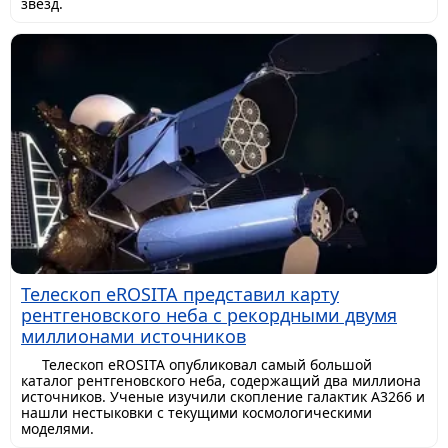
звезд.
Телескоп eROSITA представил карту
рентгеновского неба с рекордными двумя
миллионами источников
Телескоп eROSITA опубликовал самый большой
каталог рентгеновского неба, содержащий два миллиона
источников. Ученые изучили скопление галактик A3266 и
нашли нестыковки с текущими космологическими
моделями.