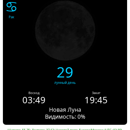
♋
Рак
29
лунный день
Восход
Закат
03:49
19:45
Новая Луна
Видимость: 0%
Широта: 55.75; Долгота: 37.62; Часовой пояс: Europe/Moscow (UTC+02:30).