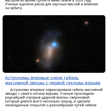
мусором во время пролета мимо Земли в 2029 году.
Ученые оценили риски для научных миссий и влияние
на орбиту.
Астрономы впервые сняли гибель
массивной звезды с первой секунды взрыва
Астрономы впервые зафиксировали гибель массивной
звезды с самого начала взрыва. Ученые проследили
редчайший «прорыв ударной волны» сверхновой,
который длился всего несколько секунд, и сделали
неожиданные открытия о разнообразии путей гибели