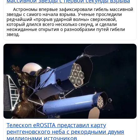
массивной звезды с первой секунды взрыва
Астрономы впервые зафиксировали гибель массивной
звезды с самого начала взрыва. Ученые проследили
редчайший «прорыв ударной волны» сверхновой,
который длился всего несколько секунд, и сделали
неожиданные открытия о разнообразии путей гибели
звезд.
Телескоп eROSITA представил карту
рентгеновского неба с рекордными двумя
миллионами источников