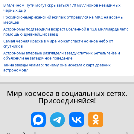
В Млечном Пути могут скрываться 170 миллионов невидимых
черных дыр
Российско-американский экипаж отправился на МКС на восемь
месяцев
Астрономы подтвердили возраст Вселенной в 13,8 миллиарда лет с
помощью древнейших звёзд
Самая чёрная краска в мире может спасти ночное небо от
спутников
Астрономы впервые разглядели звезду-спутник Бетельгейзе и
объяснили её загадочное поведение
Тайна звезды Акамар: почему она исчезла с карт древних
астрономов?
Мир космоса в социальных сетях.
Присоединяйся!