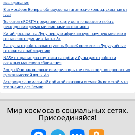
исследование
В атмосфере Венеры обнаружены гигантские кольца, скрытые от
глаз
Телескоп eROSITA представил карту рентгеновского неба с
рекордными двумя миллионами источников
Китай доставит на Луну первую африканскую научную миссию в
составе экспедиции «Чанъэ-8»
5 августа отработавшая ступень SpaceX врежется в Луну: учёные
готовятся к наблюдению
NASA отправит два спутника на орбиту Луны для отработки
сложных маневров сближения
Зонд «Юнона» впервые измерил скрытое тепло под поверхностью
вулканической луны Ио
Астероид с аномальной орбитой оказался «темной» кометой: что
это значит для Земли
Мир космоса в социальных сетях.
Присоединяйся!