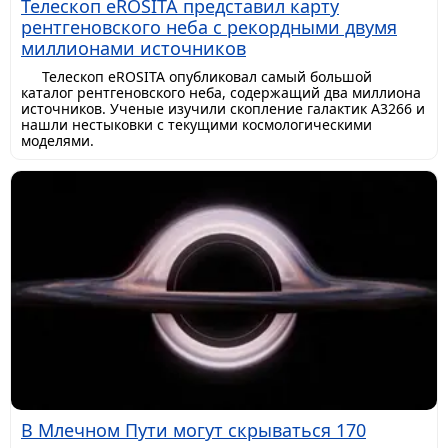
Телескоп eROSITA представил карту
рентгеновского неба с рекордными двумя
миллионами источников
Телескоп eROSITA опубликовал самый большой
каталог рентгеновского неба, содержащий два миллиона
источников. Ученые изучили скопление галактик A3266 и
нашли нестыковки с текущими космологическими
моделями.
В Млечном Пути могут скрываться 170