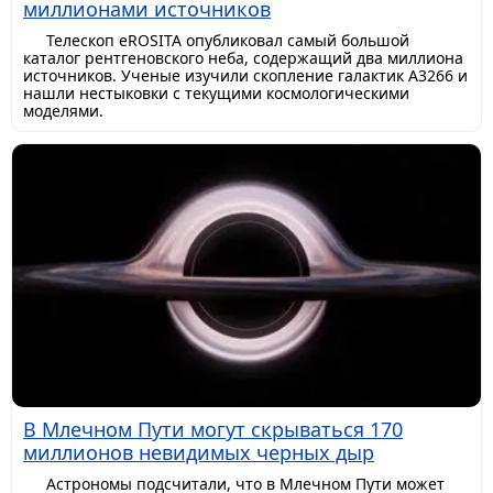
миллионами источников
Телескоп eROSITA опубликовал самый большой
каталог рентгеновского неба, содержащий два миллиона
источников. Ученые изучили скопление галактик A3266 и
нашли нестыковки с текущими космологическими
моделями.
В Млечном Пути могут скрываться 170
миллионов невидимых черных дыр
Астрономы подсчитали, что в Млечном Пути может