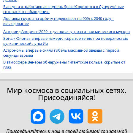
5 августа отработавшая ступень SpaceX врежется в Луну: учёные
готовятся к наблюдению
Доставка грузов на орбиту подешевеет на 90% к 2040 году –
исследование
Астероид Апофис в 2029 году: новая угроза от космического мусора
Зонд «Юнона» впервые измерил скрытое тепло под поверхностью
вулканической луны Ио
Астрономы впервые сняли гибель массивной звезды с первой
секунды взрыва
В атмосфере Венеры обнаружены гигантские кольца, скрытые от
глаз
Мир космоса в социальных сетях.
Присоединяйся!
Присоединяйтесь к нам в своей любимой социальной