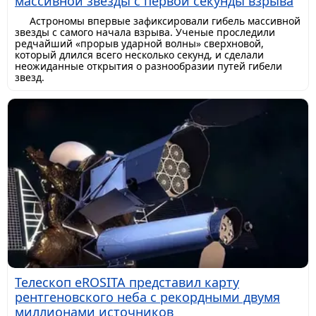
массивной звезды с первой секунды взрыва
Астрономы впервые зафиксировали гибель массивной
звезды с самого начала взрыва. Ученые проследили
редчайший «прорыв ударной волны» сверхновой,
который длился всего несколько секунд, и сделали
неожиданные открытия о разнообразии путей гибели
звезд.
Телескоп eROSITA представил карту
рентгеновского неба с рекордными двумя
миллионами источников