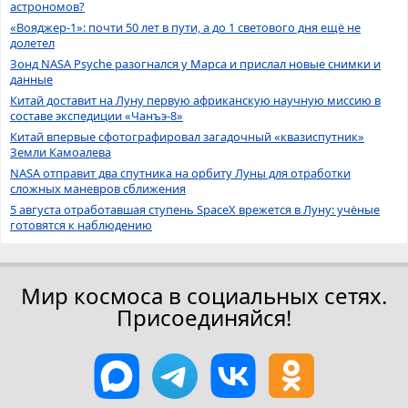
астрономов?
«Вояджер-1»: почти 50 лет в пути, а до 1 светового дня ещё не
долетел
Зонд NASA Psyche разогнался у Марса и прислал новые снимки и
данные
Китай доставит на Луну первую африканскую научную миссию в
составе экспедиции «Чанъэ-8»
Китай впервые сфотографировал загадочный «квазиспутник»
Земли Камоалева
NASA отправит два спутника на орбиту Луны для отработки
сложных маневров сближения
5 августа отработавшая ступень SpaceX врежется в Луну: учёные
готовятся к наблюдению
Мир космоса в социальных сетях.
Присоединяйся!