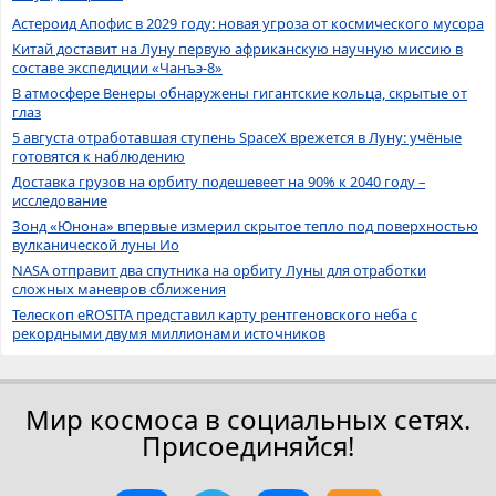
Астероид Апофис в 2029 году: новая угроза от космического мусора
Китай доставит на Луну первую африканскую научную миссию в
составе экспедиции «Чанъэ-8»
В атмосфере Венеры обнаружены гигантские кольца, скрытые от
глаз
5 августа отработавшая ступень SpaceX врежется в Луну: учёные
готовятся к наблюдению
Доставка грузов на орбиту подешевеет на 90% к 2040 году –
исследование
Зонд «Юнона» впервые измерил скрытое тепло под поверхностью
вулканической луны Ио
NASA отправит два спутника на орбиту Луны для отработки
сложных маневров сближения
Телескоп eROSITA представил карту рентгеновского неба с
рекордными двумя миллионами источников
Мир космоса в социальных сетях.
Присоединяйся!