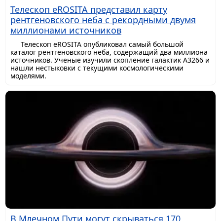
Телескоп eROSITA представил карту
рентгеновского неба с рекордными двумя
миллионами источников
Телескоп eROSITA опубликовал самый большой
каталог рентгеновского неба, содержащий два миллиона
источников. Ученые изучили скопление галактик A3266 и
нашли нестыковки с текущими космологическими
моделями.
В Млечном Пути могут скрываться 170