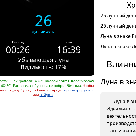
Хр
26
25 лунный день
26 лунный день
лунный день
Луна в знаке Ра
Восход
Закат
00:26
16:39
Луна в знаке Л
Убывающая Луна
Влияни
Видимость: 17%
Луна в зн
ота: 55.75; Долгота: 37.62; Часовой пояс: Europe/Moscow
+02:30). Расчет фазы Луны на сентябрь 1904 года.
Чтобы
читать фазу Луны для Вашего города
зарегистрируйтесь
или
войдите
.
Луна в з
Идеально п
деятельнос
производств
с антиквар