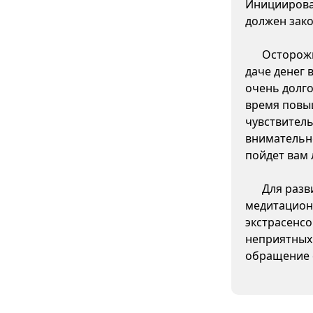
Инициирова
должен зако
Осторожн
даче денег 
очень долго
время повы
чувствитель
внимательно
пойдет вам 
Для разв
медитацион
экстрасенсо
неприятных
обращение 