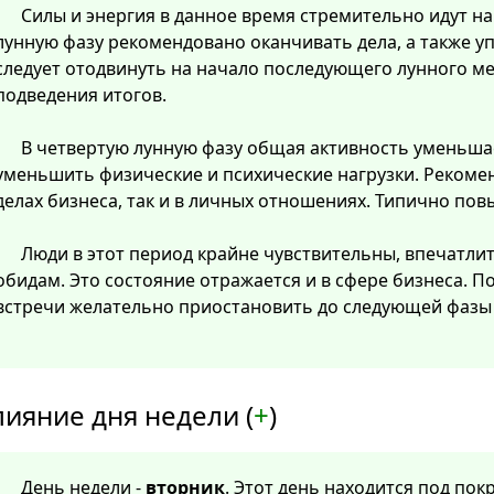
Силы и энергия в данное время стремительно идут на 
лунную фазу рекомендовано оканчивать дела, а также у
следует отодвинуть на начало последующего лунного м
подведения итогов.
В четвертую лунную фазу общая активность уменьша
уменьшить физические и психические нагрузки. Рекомен
делах бизнеса, так и в личных отношениях. Типично пов
Люди в этот период крайне чувствительны, впечатли
обидам. Это состояние отражается и в сфере бизнеса. 
встречи желательно приостановить до следующей фазы 
лияние дня недели (
+
)
День недели -
вторник
. Этот день находится под по