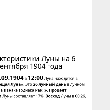
ктеристики Луны на 6
ентября 1904 года
.09.1904
12:00
в
Луна находится в
щая Луна»
. Это
26 лунный день
в лунном
на в знаке зодиака
Рак ♋
.
Процент
и
Луны составляет 17%.
Восход
Луны в 00:26,
.