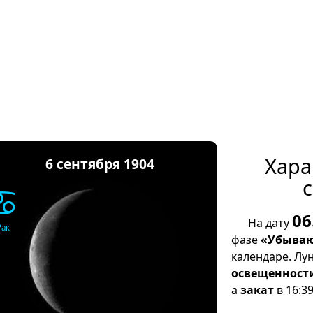
Хара
6 сентября 1904
с
♋
06
На дату
Рак
фазе
«Убываю
календаре. Лу
освещенност
а
закат
в 16:39