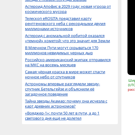
Астероид Апофис в 2029 году: новая угроза от
космического мусора
Телескоп eROSITA представил карту
рентгеновского неба с рекордными двумя
миллионами источников
Астероид с аномальной орбитой оказался
«темной» кометой: что это значит для Земли
В Млечном Пути могут скрываться 170
миллионов невидимых черных дыр
Российско-американский экипаж отправился
на МКС на восемь месяцев
Самая чёрная краска в мире может спасти
ночное небо от спутников
Шир
Астрономы впервые разглядели звезду-
(UTC
спутник Бетельгейзе и объяснили её
расс
загадочное поведение
Тайна звезды Акамар: почему она исчезла с
карт древних астрономов?
«Вояджер-1»: почти 50 лет в пути, а до 1
светового дня ещё не долетел