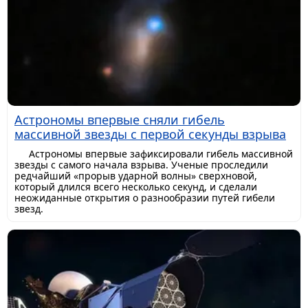
Астрономы впервые сняли гибель
массивной звезды с первой секунды взрыва
Астрономы впервые зафиксировали гибель массивной
звезды с самого начала взрыва. Ученые проследили
редчайший «прорыв ударной волны» сверхновой,
который длился всего несколько секунд, и сделали
неожиданные открытия о разнообразии путей гибели
звезд.