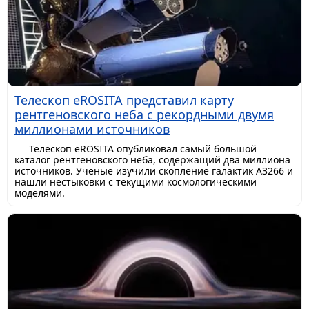
Телескоп eROSITA представил карту
рентгеновского неба с рекордными двумя
миллионами источников
Телескоп eROSITA опубликовал самый большой
каталог рентгеновского неба, содержащий два миллиона
источников. Ученые изучили скопление галактик A3266 и
нашли нестыковки с текущими космологическими
моделями.