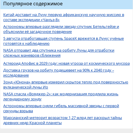
Популярное содержимое
Китай доставит на Луну первую африканскую научную миссию в
составе экспедиции «Чанъэ-8»
Астрономы впервые разглядели звезду-спутник Бетельгейзе и
объяснили её загадочное поведение
5 августа отработавшая ступень SpaceX врежется в Луну: учёные
готовятся к наблюдению
NASA отправит два спутника на орбиту Луны для отработки
сложных маневров сближения
Астероид Апофис в 2029 году: новая угроза от космического мусора
Доставка грузов на орбиту подешевеет на 90% к 2040 году –
исследование
Зонд «Юнона» впервые измерил скрытое тепло под поверхностью
вулканической луны Ио
NASA спасла «Вояджер-2»: как модернизация продлила жизнь
легендарному зонду
Астрономы впервые сняли гибель массивной звезды с первой
секунды взрыва
Марсианский метеорит возрастом 1,27 млрд лет раскрыл тайны
древних недр Красной планеты